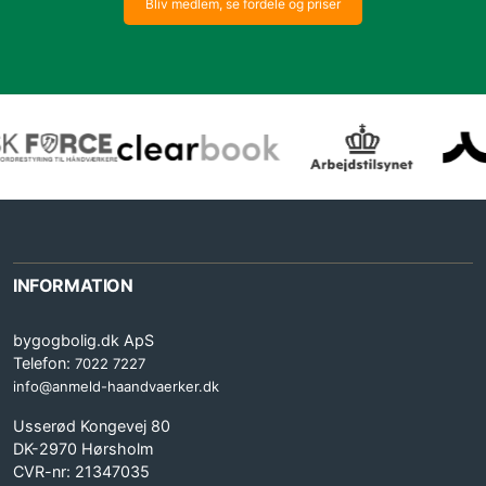
Bliv medlem, se fordele og priser
INFORMATION
bygogbolig.dk ApS
Telefon:
7022 7227
info@anmeld-haandvaerker.dk
Usserød Kongevej 80
DK-2970 Hørsholm
CVR-nr: 21347035