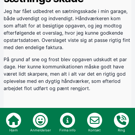
Jeg har fået udbedret en sætningsskade i min garage,
både udvendigt og indvendigt. Håndværkeren kom
som aftalt for at besigtige opgaven, og jeg modtog
efterfølgende et overslag, hvor jeg kunne godkende
opstartsdatoen. Overslaget viste sig at passe rigtig fint
med den endelige faktura.
På grund af sne og frost blev opgaven udskudt et par
dage. Her kunne kommunikationen måske godt have
været lidt skarpere, men alt i alt var det en rigtig god
oplevelse med en dygtig håndværker, som efterlod
arbejdet flot udført og pænt rengjort.
Byggeår:
2026
Opgave:
Hjem
Anmeldelser
Firma info
Kontakt
Ring