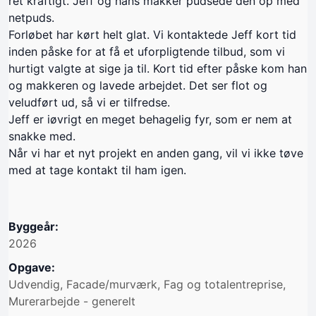
ret kraftigt. Jeff og hans makker pudsede den op med
netpuds.
Forløbet har kørt helt glat. Vi kontaktede Jeff kort tid
inden påske for at få et uforpligtende tilbud, som vi
hurtigt valgte at sige ja til. Kort tid efter påske kom han
og makkeren og lavede arbejdet. Det ser flot og
veludført ud, så vi er tilfredse.
Jeff er iøvrigt en meget behagelig fyr, som er nem at
snakke med.
Når vi har et nyt projekt en anden gang, vil vi ikke tøve
med at tage kontakt til ham igen.
Byggeår:
2026
Opgave:
Udvendig, Facade/murværk, Fag og totalentreprise,
Murerarbejde - generelt