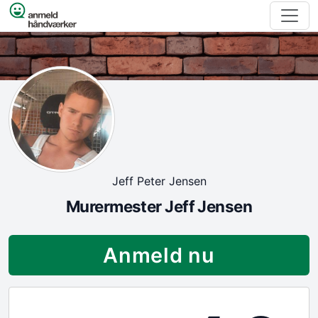
Spring til indhold
Jeff Peter Jensen
Murermester Jeff Jensen
Anmeld nu