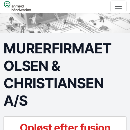
Spring til indhold
MURERFIRMAET
OLSEN &
CHRISTIANSEN
A/S
Opløst efter fusion