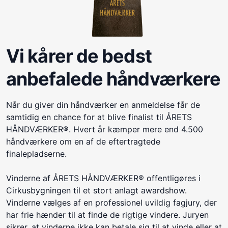
Vi kårer de bedst
anbefalede håndværkere
Når du giver din håndværker en anmeldelse får de
samtidig en chance for at blive finalist til ÅRETS
HÅNDVÆRKER®. Hvert år kæmper mere end 4.500
håndværkere om en af de eftertragtede
finalepladserne.
Vinderne af ÅRETS HÅNDVÆRKER® offentligøres i
Cirkusbygningen til et stort anlagt awardshow.
Vinderne vælges af en professionel uvildig fagjury, der
har frie hænder til at finde de rigtige vindere. Juryen
sikrer, at vinderne ikke kan betale sig til at vinde eller at