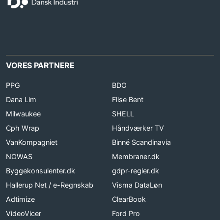
VORES PARTNERE
PPG
BDO
Dana Lim
Flise Bent
Milwaukee
SHELL
Cph Wrap
Håndværker TV
VanKompagniet
Binné Scandinavia
NOWAS
Membraner.dk
Byggekonsulenter.dk
gdpr-regler.dk
Hallerup Net / e-Regnskab
Visma DataLøn
Adtimize
ClearBook
VideoVicer
Ford Pro