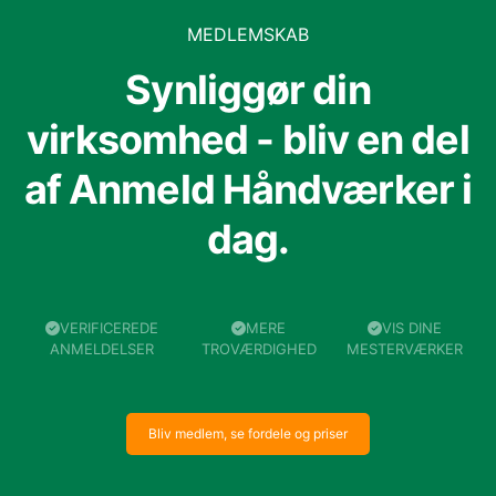
MEDLEMSKAB
Synliggør din
virksomhed - bliv en del
af Anmeld Håndværker i
dag.
VERIFICEREDE
MERE
VIS DINE
ANMELDELSER
TROVÆRDIGHED
MESTERVÆRKER
Bliv medlem, se fordele og priser