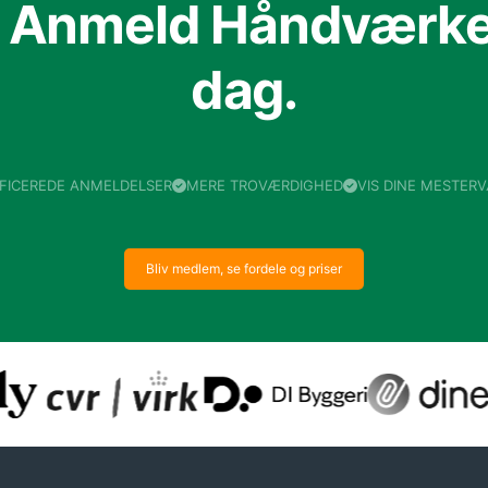
f Anmeld Håndværker
dag.
IFICEREDE ANMELDELSER
MERE TROVÆRDIGHED
VIS DINE MESTER
Bliv medlem, se fordele og priser