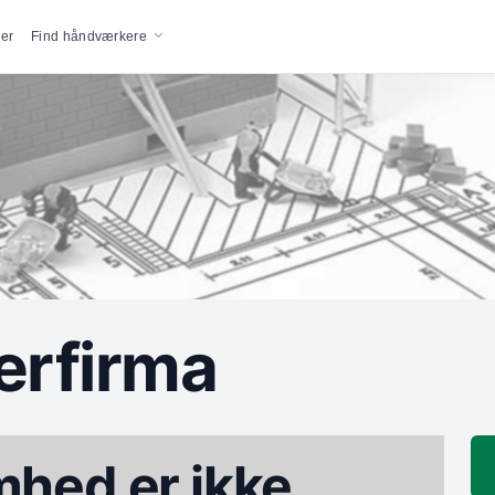
vigation
er
Find håndværkere
erfirma
hed er ikke