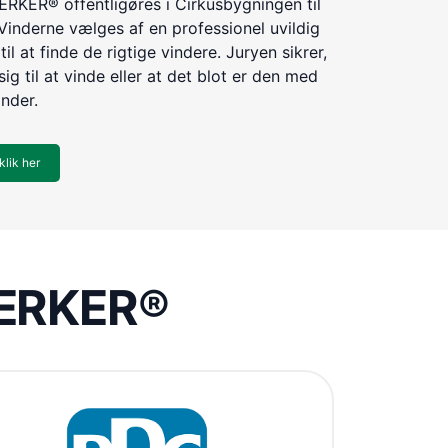
KER® offentligøres i Cirkusbygningen til
Vinderne vælges af en professionel uvildig
til at finde de rigtige vindere. Juryen sikrer,
ig til at vinde eller at det blot er den med
inder.
klik her
VÆRKER®