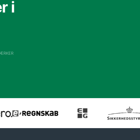
 i
VÆRKER