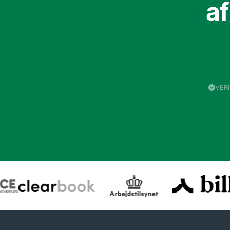
a
VER