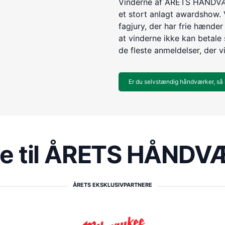
Vinderne af ÅRETS HÅNDVÆR
et stort anlagt awardshow. 
fagjury, der har frie hænder 
at vinderne ikke kan betale s
de fleste anmeldelser, der v
Er du selvstændig håndværker, så 
re til ÅRETS HÅND
ÅRETS EKSKLUSIVPARTNERE