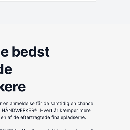
de bedst
de
kere
r en anmeldelse får de samtidig en chance
ÅRETS HÅNDVÆRKER®. Hvert år kæmper mere
n af de eftertragtede finalepladserne.