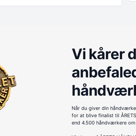
Vi kårer 
anbefale
håndvær
Når du giver din håndværke
for at blive finalist til 
end 4.500 håndværkere om e