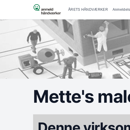
Primær na
Spring til indhold
ÅRETS HÅNDVÆRKER
Anmeldels
Mette's mal
Denne virksom