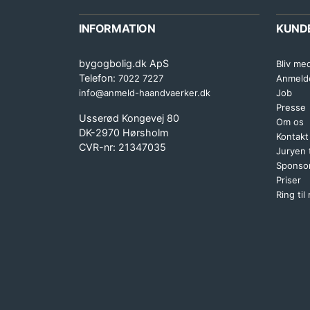
INFORMATION
KUND
bygogbolig.dk ApS
Bliv me
Telefon:
7022 7227
Anmeld
info@anmeld-haandvaerker.dk
Job
Presse
Usserød Kongevej 80
Om os
DK-2970 Hørsholm
Kontakt
CVR-nr: 21347035
Juryen
Sponsor
Priser
Ring til