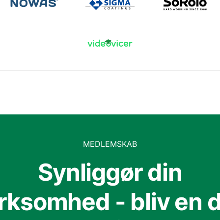
MEDLEMSKAB
Synliggør din
irksomhed - bliv en d