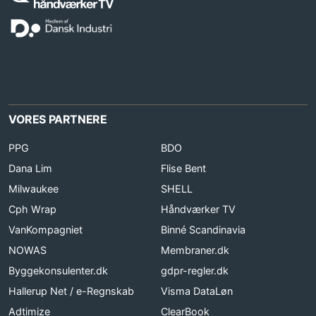
VORES PARTNERE
PPG
BDO
Dana Lim
Flise Bent
Milwaukee
SHELL
Cph Wrap
Håndværker TV
VanKompagniet
Binné Scandinavia
NOWAS
Membraner.dk
Byggekonsulenter.dk
gdpr-regler.dk
Hallerup Net / e-Regnskab
Visma DataLøn
Adtimize
ClearBook