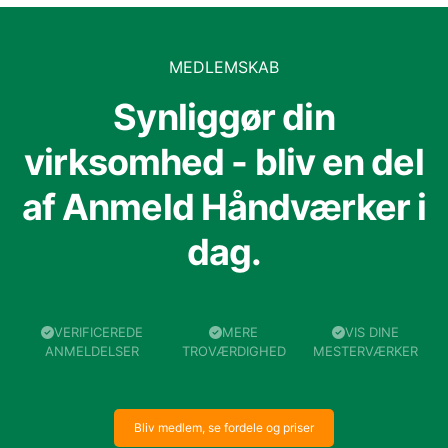
MEDLEMSKAB
Synliggør din
virksomhed - bliv en del
af Anmeld Håndværker i
dag.
VERIFICEREDE
MERE
VIS DINE
ANMELDELSER
TROVÆRDIGHED
MESTERVÆRKER
Bliv medlem, se fordele og priser