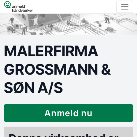
Spring til indhold
MALERFIRMA
GROSSMANN &
SØN A/S
Anmeld nu