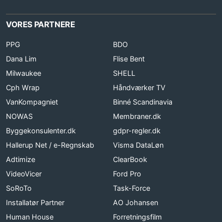
VORES PARTNERE
PPG
BDO
Dana Lim
Flise Bent
Milwaukee
SHELL
Cph Wrap
Håndværker TV
VanKompagniet
Binné Scandinavia
NOWAS
Membraner.dk
Byggekonsulenter.dk
gdpr-regler.dk
Hallerup Net / e-Regnskab
Visma DataLøn
Adtimize
ClearBook
VideoVicer
Ford Pro
SoRoTo
Task-Force
Installatør Partner
AO Johansen
Human House
Forretningsfilm