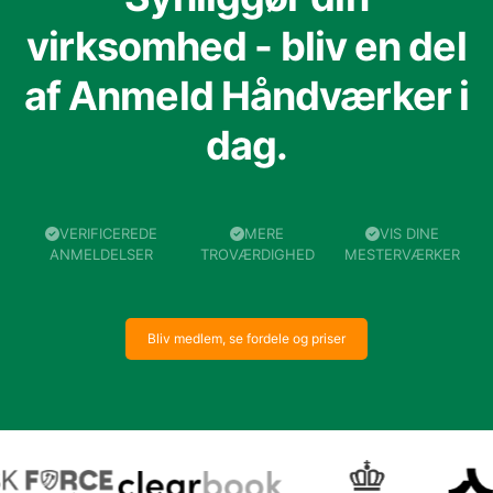
virksomhed - bliv en del
af Anmeld Håndværker i
dag.
VERIFICEREDE
MERE
VIS DINE
ANMELDELSER
TROVÆRDIGHED
MESTERVÆRKER
Bliv medlem, se fordele og priser