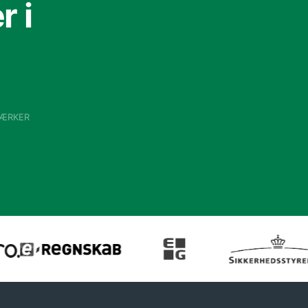
 i
VÆRKER