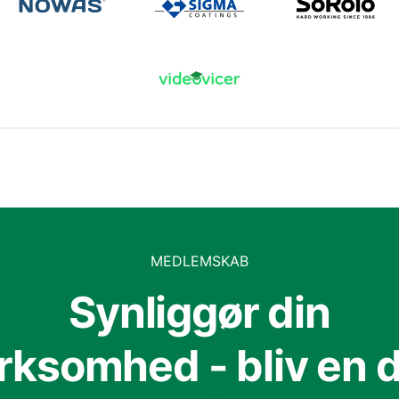
MEDLEMSKAB
Synliggør din
irksomhed - bliv en d