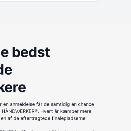
de bedst
de
kere
r en anmeldelse får de samtidig en chance
ÅRETS HÅNDVÆRKER®. Hvert år kæmper mere
n af de eftertragtede finalepladserne.