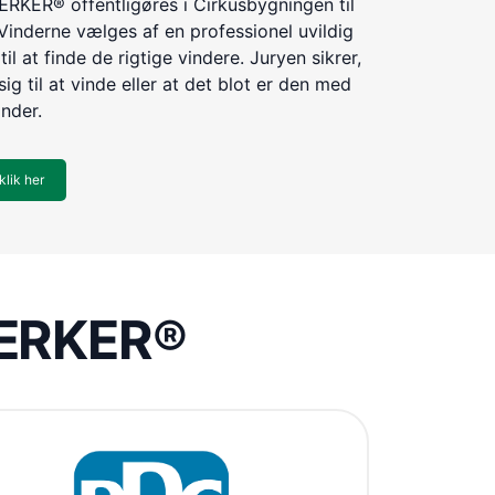
KER® offentligøres i Cirkusbygningen til
Vinderne vælges af en professionel uvildig
til at finde de rigtige vindere. Juryen sikrer,
ig til at vinde eller at det blot er den med
inder.
klik her
VÆRKER®