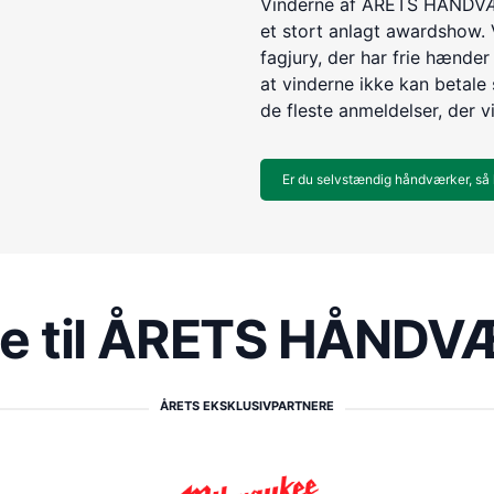
Vinderne af ÅRETS HÅNDVÆR
et stort anlagt awardshow. 
fagjury, der har frie hænder 
at vinderne ikke kan betale s
de fleste anmeldelser, der v
Er du selvstændig håndværker, så 
re til ÅRETS HÅND
ÅRETS EKSKLUSIVPARTNERE