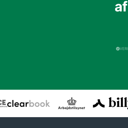
a
VER