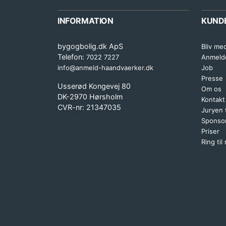
INFORMATION
KUND
bygogbolig.dk ApS
Bliv me
Telefon:
7022 7227
Anmeld
info@anmeld-haandvaerker.dk
Job
Presse
Usserød Kongevej 80
Om os
DK-2970 Hørsholm
Kontakt
CVR-nr: 21347035
Juryen
Sponsor
Priser
Ring til