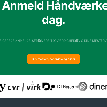
f Anmeld Håndværker
dag.
IFICEREDE ANMELDELSER
MERE TROVÆRDIGHED
VIS DINE MESTER
Bliv medlem, se fordele og priser