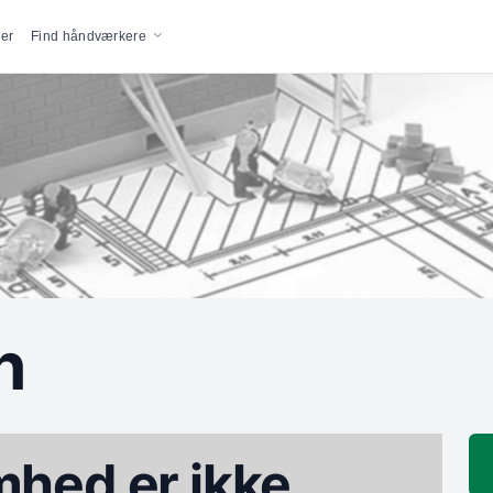
vigation
er
Find håndværkere
n
hed er ikke