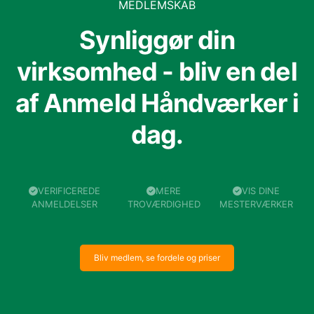
MEDLEMSKAB
Synliggør din
virksomhed - bliv en del
af Anmeld Håndværker i
dag.
VERIFICEREDE
MERE
VIS DINE
ANMELDELSER
TROVÆRDIGHED
MESTERVÆRKER
Bliv medlem, se fordele og priser