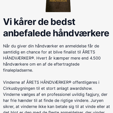
Vi kårer de bedst
anbefalede håndværkere
Når du giver din håndværker en anmeldelse får de
samtidig en chance for at blive finalist til ÅRETS
HÅNDVÆRKER®. Hvert år kæmper mere end 4.500
håndværkere om en af de eftertragtede
finalepladserne.
Vinderne af ÅRETS HÅNDVÆRKER® offentligøres i
Cirkusbygningen til et stort anlagt awardshow.
Vinderne vælges af en professionel uvildig fagjury, der
har frie hænder til at finde de rigtige vindere. Juryen
sikrer, at vinderne ikke kan betale sig til at vinde eller at
det blot er den med de fleste anmeldelser, der vinder.