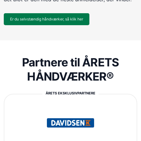
Er du selvstændig håndværker, så klik her
Partnere til ÅRETS
HÅNDVÆRKER®
ÅRETS EKSKLUSIVPARTNERE