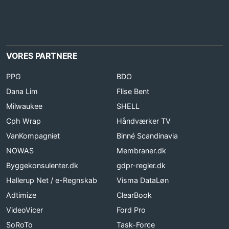
VORES PARTNERE
PPG
BDO
Dana Lim
Flise Bent
Milwaukee
SHELL
Cph Wrap
Håndværker TV
VanKompagniet
Binné Scandinavia
NOWAS
Membraner.dk
Byggekonsulenter.dk
gdpr-regler.dk
Hallerup Net / e-Regnskab
Visma DataLøn
Adtimize
ClearBook
VideoVicer
Ford Pro
SoRoTo
Task-Force