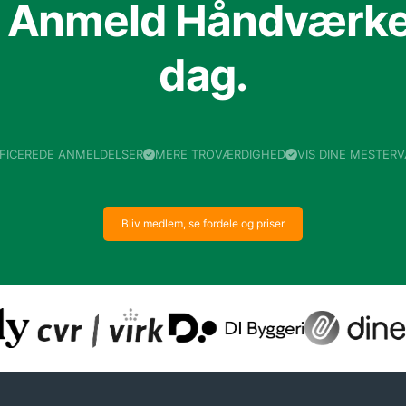
f Anmeld Håndværker
dag.
IFICEREDE ANMELDELSER
MERE TROVÆRDIGHED
VIS DINE MESTER
Bliv medlem, se fordele og priser