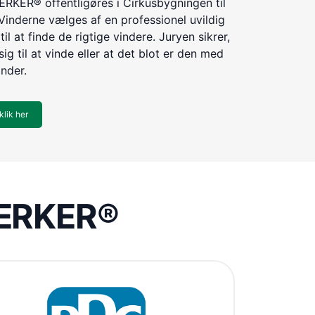
KER® offentligøres i Cirkusbygningen til
Vinderne vælges af en professionel uvildig
til at finde de rigtige vindere. Juryen sikrer,
ig til at vinde eller at det blot er den med
inder.
klik her
VÆRKER®