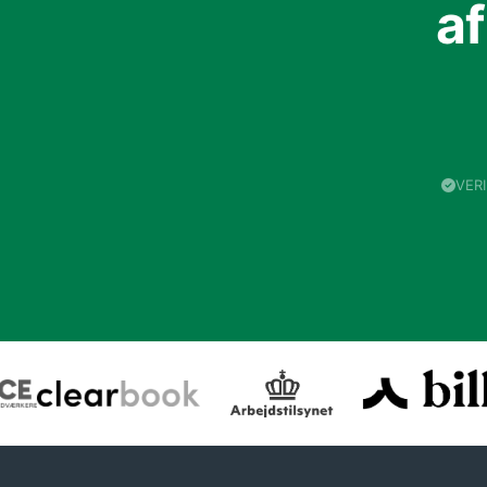
a
VER