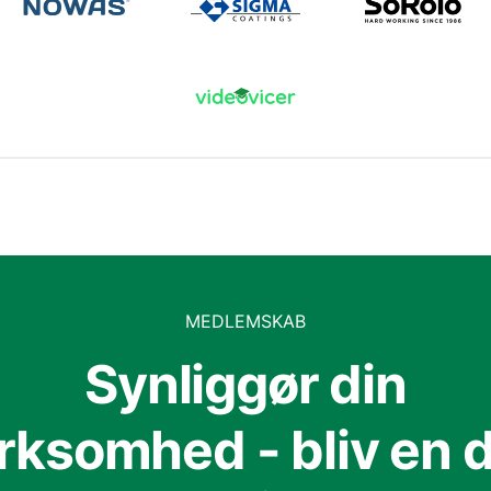
MEDLEMSKAB
Synliggør din
irksomhed - bliv en d