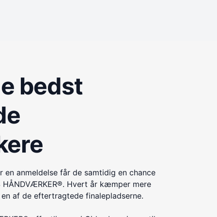
de bedst
de
kere
r en anmeldelse får de samtidig en chance
ÅRETS HÅNDVÆRKER®. Hvert år kæmper mere
n af de eftertragtede finalepladserne.