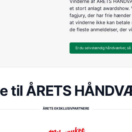
Vinderne af ÅRETS HÅNDVÆR
et stort anlagt awardshow. 
fagjury, der har frie hænder 
at vinderne ikke kan betale s
de fleste anmeldelser, der v
Er du selvstændig håndværker, så 
re til ÅRETS HÅND
ÅRETS EKSKLUSIVPARTNERE