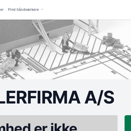
vigation
er
Find håndværkere
LERFIRMA A/S
hed er ikke