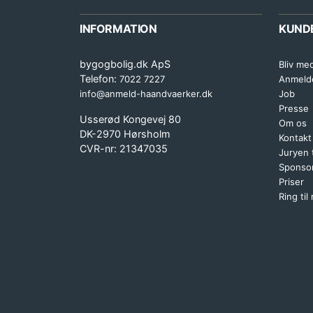
INFORMATION
KUND
bygogbolig.dk ApS
Bliv me
Telefon:
7022 7227
Anmeld
info@anmeld-haandvaerker.dk
Job
Presse
Usserød Kongevej 80
Om os
DK-2970 Hørsholm
Kontakt
CVR-nr: 21347035
Juryen
Sponsor
Priser
Ring til