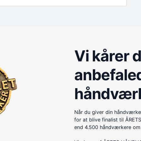
Vi kårer 
anbefale
håndvær
Når du giver din håndværke
for at blive finalist til 
end 4.500 håndværkere om e