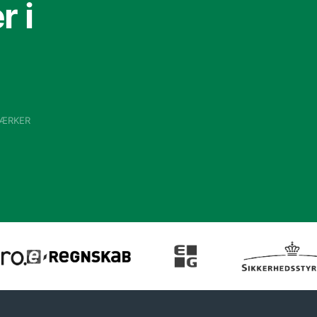
 i
VÆRKER