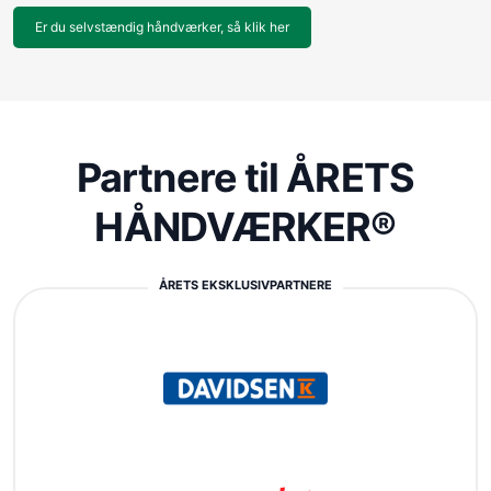
Er du selvstændig håndværker, så klik her
Partnere til ÅRETS
HÅNDVÆRKER®
ÅRETS EKSKLUSIVPARTNERE