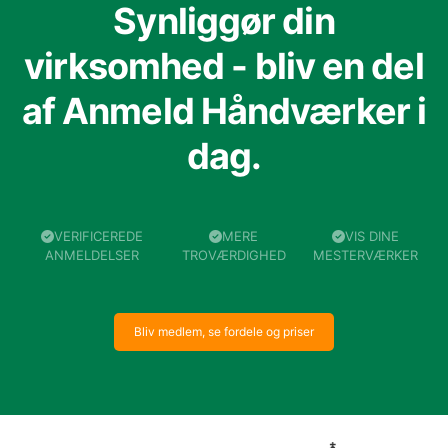
Synliggør din
virksomhed - bliv en del
af Anmeld Håndværker i
dag.
VERIFICEREDE
MERE
VIS DINE
ANMELDELSER
TROVÆRDIGHED
MESTERVÆRKER
Bliv medlem, se fordele og priser