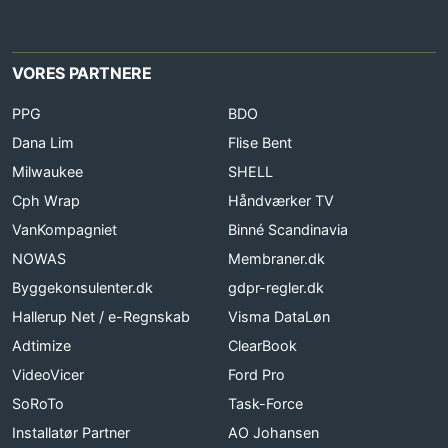
VORES PARTNERE
PPG
BDO
Dana Lim
Flise Bent
Milwaukee
SHELL
Cph Wrap
Håndværker TV
VanKompagniet
Binné Scandinavia
NOWAS
Membraner.dk
Byggekonsulenter.dk
gdpr-regler.dk
Hallerup Net / e-Regnskab
Visma DataLøn
Adtimize
ClearBook
VideoVicer
Ford Pro
SoRoTo
Task-Force
Installatør Partner
AO Johansen