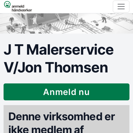
Spring til indhold
J T Malerservice
V/Jon Thomsen
Anmeld nu
Denne virksomhed er
ikke medlem af