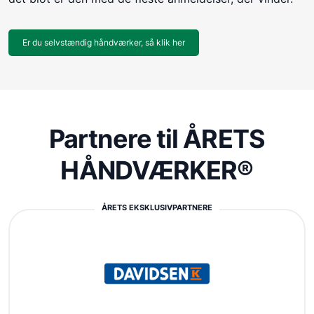
Er du selvstændig håndværker, så klik her
Partnere til ÅRETS
HÅNDVÆRKER®
ÅRETS EKSKLUSIVPARTNERE