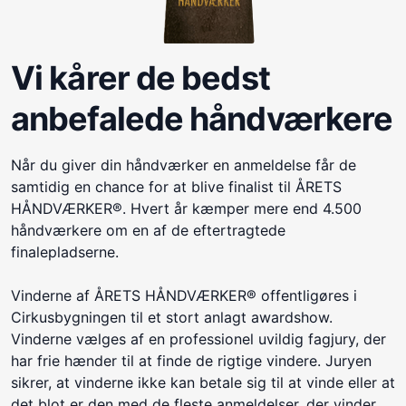
Vi kårer de bedst
anbefalede håndværkere
Når du giver din håndværker en anmeldelse får de
samtidig en chance for at blive finalist til ÅRETS
HÅNDVÆRKER®. Hvert år kæmper mere end 4.500
håndværkere om en af de eftertragtede
finalepladserne.
Vinderne af ÅRETS HÅNDVÆRKER® offentligøres i
Cirkusbygningen til et stort anlagt awardshow.
Vinderne vælges af en professionel uvildig fagjury, der
har frie hænder til at finde de rigtige vindere. Juryen
sikrer, at vinderne ikke kan betale sig til at vinde eller at
det blot er den med de fleste anmeldelser, der vinder.