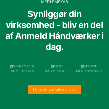
MEDLEMSKAB
Synliggør din
virksomhed - bliv en del
af Anmeld Håndværker i
dag.
VERIFICEREDE
MERE
VIS DINE
ANMELDELSER
TROVÆRDIGHED
MESTERVÆRKER
Bliv medlem, se fordele og priser