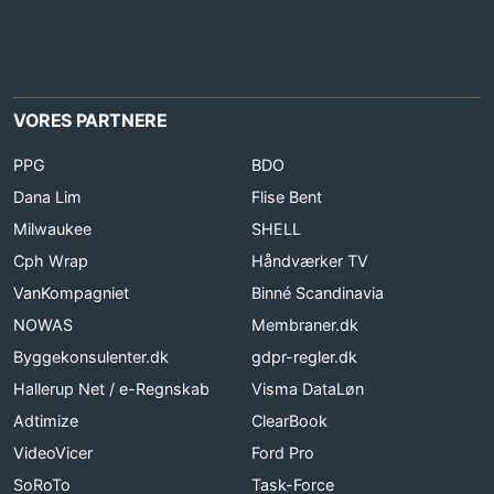
VORES PARTNERE
PPG
BDO
Dana Lim
Flise Bent
Milwaukee
SHELL
Cph Wrap
Håndværker TV
VanKompagniet
Binné Scandinavia
NOWAS
Membraner.dk
Byggekonsulenter.dk
gdpr-regler.dk
Hallerup Net / e-Regnskab
Visma DataLøn
Adtimize
ClearBook
VideoVicer
Ford Pro
SoRoTo
Task-Force