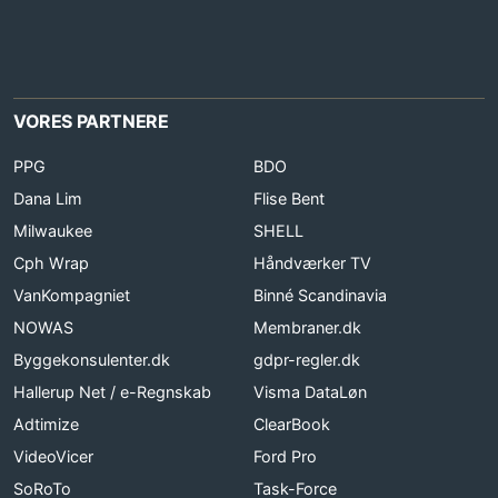
VORES PARTNERE
PPG
BDO
Dana Lim
Flise Bent
Milwaukee
SHELL
Cph Wrap
Håndværker TV
VanKompagniet
Binné Scandinavia
NOWAS
Membraner.dk
Byggekonsulenter.dk
gdpr-regler.dk
Hallerup Net / e-Regnskab
Visma DataLøn
Adtimize
ClearBook
VideoVicer
Ford Pro
SoRoTo
Task-Force