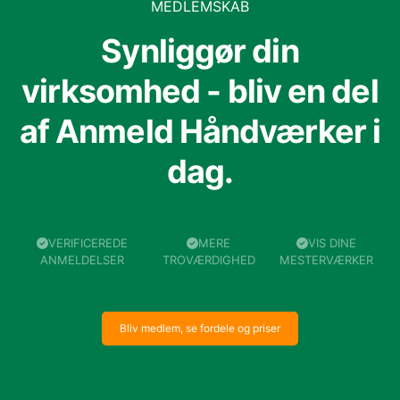
MEDLEMSKAB
Synliggør din
virksomhed - bliv en del
af Anmeld Håndværker i
dag.
VERIFICEREDE
MERE
VIS DINE
ANMELDELSER
TROVÆRDIGHED
MESTERVÆRKER
Bliv medlem, se fordele og priser