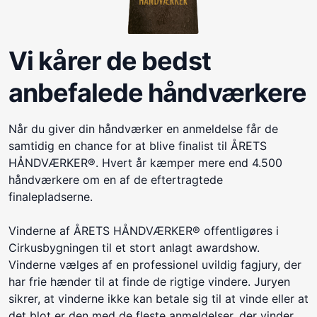
Vi kårer de bedst
anbefalede håndværkere
Når du giver din håndværker en anmeldelse får de
samtidig en chance for at blive finalist til ÅRETS
HÅNDVÆRKER®. Hvert år kæmper mere end 4.500
håndværkere om en af de eftertragtede
finalepladserne.
Vinderne af ÅRETS HÅNDVÆRKER® offentligøres i
Cirkusbygningen til et stort anlagt awardshow.
Vinderne vælges af en professionel uvildig fagjury, der
har frie hænder til at finde de rigtige vindere. Juryen
sikrer, at vinderne ikke kan betale sig til at vinde eller at
det blot er den med de fleste anmeldelser, der vinder.