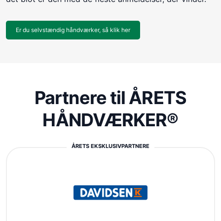
Er du selvstændig håndværker, så klik her
Partnere til ÅRETS
HÅNDVÆRKER®
ÅRETS EKSKLUSIVPARTNERE