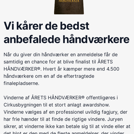
Vi kårer de bedst
anbefalede håndværkere
Når du giver din håndværker en anmeldelse får de
samtidig en chance for at blive finalist til ÅRETS
HÅNDVÆRKER®. Hvert år kæmper mere end 4.500
håndværkere om en af de eftertragtede
finalepladserne.
Vinderne af ÅRETS HÅNDVÆRKER® offentligøres i
Cirkusbygningen til et stort anlagt awardshow.
Vinderne vælges af en professionel uvildig fagjury, der
har frie hænder til at finde de rigtige vindere. Juryen
sikrer, at vinderne ikke kan betale sig til at vinde eller at
det blot er den med de fleste anmeldelser, der vinder.