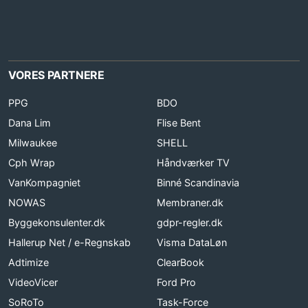
VORES PARTNERE
PPG
BDO
Dana Lim
Flise Bent
Milwaukee
SHELL
Cph Wrap
Håndværker TV
VanKompagniet
Binné Scandinavia
NOWAS
Membraner.dk
Byggekonsulenter.dk
gdpr-regler.dk
Hallerup Net / e-Regnskab
Visma DataLøn
Adtimize
ClearBook
VideoVicer
Ford Pro
SoRoTo
Task-Force