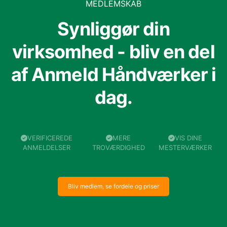
MEDLEMSKAB
Synliggør din
virksomhed - bliv en del
af Anmeld Håndværker i
dag.
VERIFICEREDE
MERE
VIS DINE
ANMELDELSER
TROVÆRDIGHED
MESTERVÆRKER
Bliv medlem, se fordele og priser