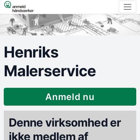
Spring til indhold
Henriks
Malerservice
Anmeld nu
Denne virksomhed er
ikke medlem af