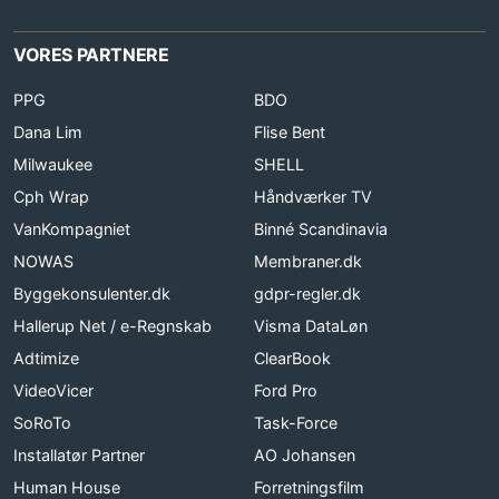
VORES PARTNERE
PPG
BDO
Dana Lim
Flise Bent
Milwaukee
SHELL
Cph Wrap
Håndværker TV
VanKompagniet
Binné Scandinavia
NOWAS
Membraner.dk
Byggekonsulenter.dk
gdpr-regler.dk
Hallerup Net / e-Regnskab
Visma DataLøn
Adtimize
ClearBook
VideoVicer
Ford Pro
SoRoTo
Task-Force
Installatør Partner
AO Johansen
Human House
Forretningsfilm