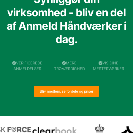
virksomhed - bliv en del
af Anmeld Håndværker i
dag.
VERIFICEREDE
MERE
VIS DINE
ANMELDELSER
TROVÆRDIGHED
MESTERVÆRKER
Bliv medlem, se fordele og priser