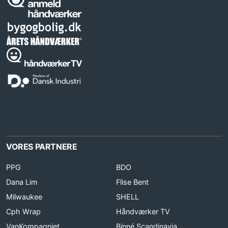
VORES PARTNERE
PPG
BDO
Dana Lim
Flise Bent
Milwaukee
SHELL
Cph Wrap
Håndværker TV
VanKompagniet
Binné Scandinavia