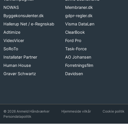
NOWAS
Membraner.dk
Byggekonsulenter.dk
gdpr-regler.dk
Hallerup Net / e-Regnskab
Visma DataLøn
Adtimize
ClearBook
VideoVicer
Ford Pro
SoRoTo
Task-Force
Installatør Partner
AO Johansen
Human House
Forretningsfilm
Gravør Schwartz
Davidsen
© 2026 Anmeld Håndværker
Hjemmeside vilkår
Cookie politik
Persondatapolitik