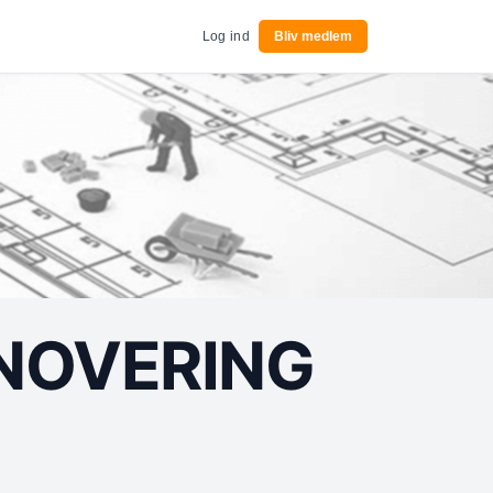
Log ind
Bliv medlem
ENOVERING