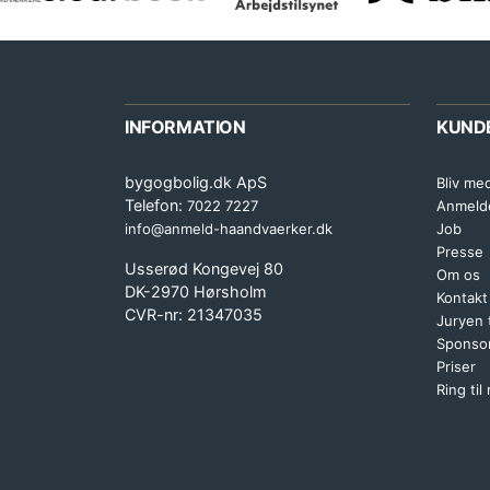
INFORMATION
KUND
bygogbolig.dk ApS
Bliv me
Telefon:
7022 7227
Anmeld
info@anmeld-haandvaerker.dk
Job
Presse
Usserød Kongevej 80
Om os
DK-2970 Hørsholm
Kontakt
CVR-nr: 21347035
Juryen
Sponsor
Priser
Ring til