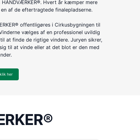
ÅRETS HÅNDVÆRKER®. Hvert år kæmper mere
n af de eftertragtede finalepladserne.
KER® offentligøres i Cirkusbygningen til
Vinderne vælges af en professionel uvildig
til at finde de rigtige vindere. Juryen sikrer,
ig til at vinde eller at det blot er den med
inder.
klik her
VÆRKER®