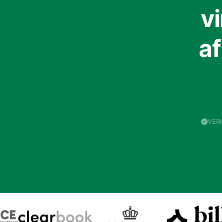
v
a
VER