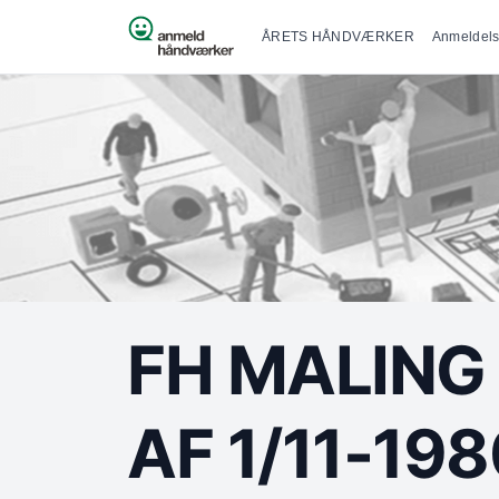
Primær na
Spring til indhold
ÅRETS HÅNDVÆRKER
Anmeldels
FH MALING
AF 1/11-19