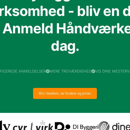
irksomhed - bliv en d
f Anmeld Håndværker
dag.
IFICEREDE ANMELDELSER
MERE TROVÆRDIGHED
VIS DINE MESTER
Bliv medlem, se fordele og priser