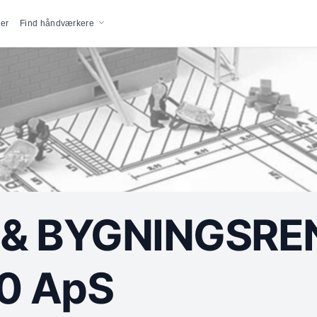
vigation
er
Find håndværkere
 & BYGNINGSR
80 ApS