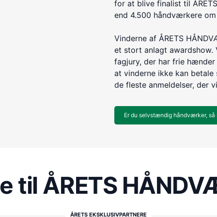
for at blive finalist til 
end 4.500 håndværkere om e
Vinderne af ÅRETS HÅNDVÆR
et stort anlagt awardshow. 
fagjury, der har frie hænder 
at vinderne ikke kan betale s
de fleste anmeldelser, der v
Er du selvstændig håndværker, så 
re til ÅRETS HÅND
ÅRETS EKSKLUSIVPARTNERE