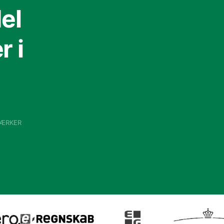
el
 i
VÆRKER