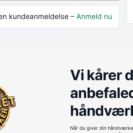
r en kundeanmeldelse –
Anmeld nu
Vi kårer 
anbefale
håndvær
Når du giver din håndværke