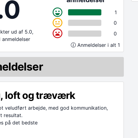
.0
1
0
ter ud af 5.0,
0
1 anmeldelser
Anmeldelser i alt 1
eldelser
 loft og træværk
ot veludført arbejde, med god kommunikation,
ot resultat.
es på det bedste