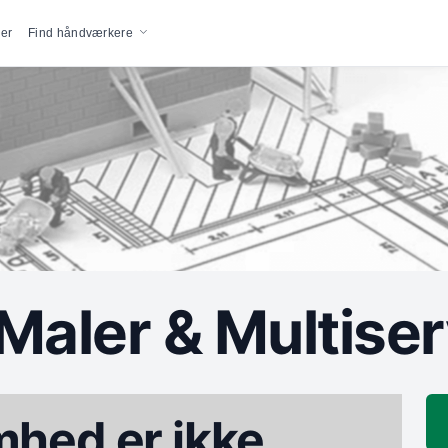
vigation
er
Find håndværkere
aler & Multiser
hed er ikke