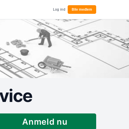
Log ind
Bliv medlem
vice
Anmeld nu