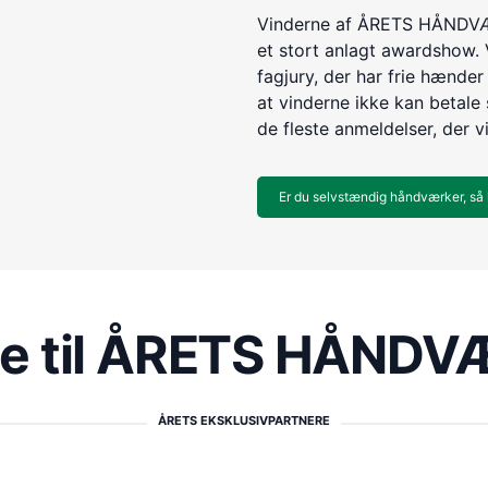
Vinderne af ÅRETS HÅNDVÆR
et stort anlagt awardshow. 
fagjury, der har frie hænder 
at vinderne ikke kan betale s
de fleste anmeldelser, der v
Er du selvstændig håndværker, så 
re til ÅRETS HÅND
ÅRETS EKSKLUSIVPARTNERE