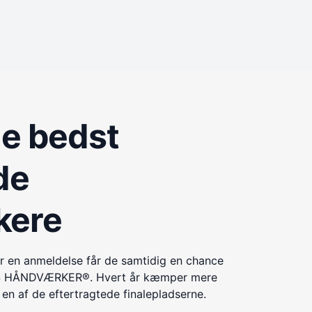
de bedst
de
kere
r en anmeldelse får de samtidig en chance
ÅRETS HÅNDVÆRKER®. Hvert år kæmper mere
n af de eftertragtede finalepladserne.