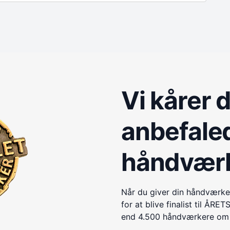
Vi kårer 
anbefale
håndvær
Når du giver din håndværke
for at blive finalist til 
end 4.500 håndværkere om e