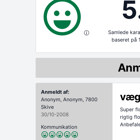
5
Samlede karak
baseret på 
Anm
Anmeldt af:
væg,
Anonym, Anonym, 7800
Skive
Super fl
30/10-2008
rigtig fl
Anbefal
Kommunikation