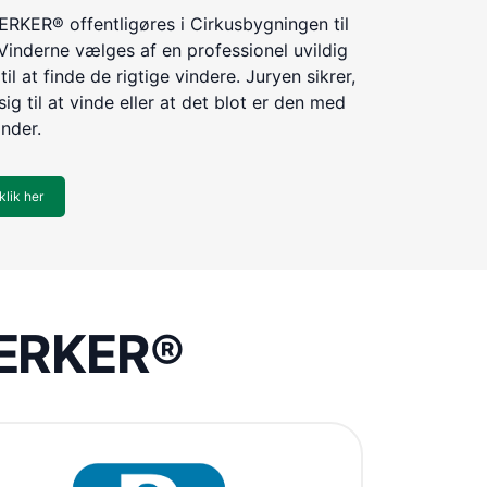
KER® offentligøres i Cirkusbygningen til
Vinderne vælges af en professionel uvildig
til at finde de rigtige vindere. Juryen sikrer,
ig til at vinde eller at det blot er den med
inder.
klik her
VÆRKER®