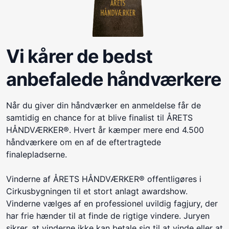
Vi kårer de bedst
anbefalede håndværkere
Når du giver din håndværker en anmeldelse får de
samtidig en chance for at blive finalist til ÅRETS
HÅNDVÆRKER®. Hvert år kæmper mere end 4.500
håndværkere om en af de eftertragtede
finalepladserne.
Vinderne af ÅRETS HÅNDVÆRKER® offentligøres i
Cirkusbygningen til et stort anlagt awardshow.
Vinderne vælges af en professionel uvildig fagjury, der
har frie hænder til at finde de rigtige vindere. Juryen
sikrer, at vinderne ikke kan betale sig til at vinde eller at