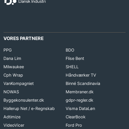
VORES PARTNERE
PPG
BDO
Dana Lim
Flise Bent
Milwaukee
SHELL
Cph Wrap
Håndværker TV
VanKompagniet
Binné Scandinavia
NOWAS
Membraner.dk
Byggekonsulenter.dk
gdpr-regler.dk
Hallerup Net / e-Regnskab
Visma DataLøn
Adtimize
ClearBook
VideoVicer
Ford Pro