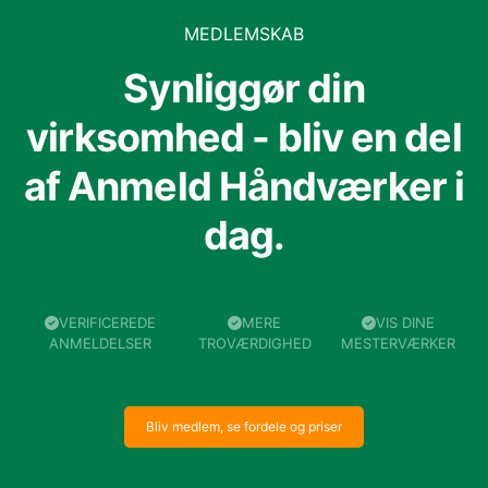
MEDLEMSKAB
Synliggør din
virksomhed - bliv en del
af Anmeld Håndværker i
dag.
VERIFICEREDE
MERE
VIS DINE
ANMELDELSER
TROVÆRDIGHED
MESTERVÆRKER
Bliv medlem, se fordele og priser