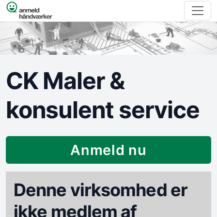
Spring til indhold
CK Maler &
konsulent service
Anmeld nu
Denne virksomhed er
ikke medlem af