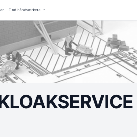
vigation
er
Find håndværkere
KLOAKSERVICE 