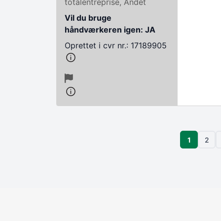
totalentreprise, Andet
Vil du bruge
håndværkeren igen: JA
Oprettet i cvr nr.: 17189905
Sideinddeling
Side
1
2
Side