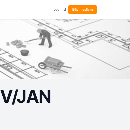
Log ind
Bliv medlem
V/JAN