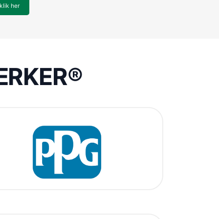
klik her
VÆRKER®