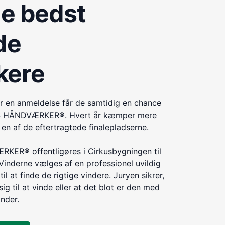
de bedst
de
kere
r en anmeldelse får de samtidig en chance
ÅRETS HÅNDVÆRKER®. Hvert år kæmper mere
n af de eftertragtede finalepladserne.
KER® offentligøres i Cirkusbygningen til
Vinderne vælges af en professionel uvildig
til at finde de rigtige vindere. Juryen sikrer,
ig til at vinde eller at det blot er den med
inder.