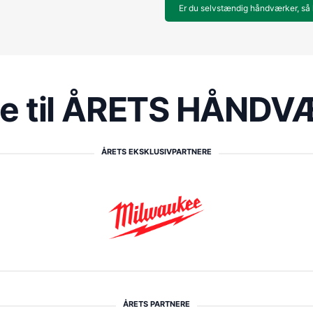
Er du selvstændig håndværker, så 
re til ÅRETS HÅND
ÅRETS EKSKLUSIVPARTNERE
ÅRETS PARTNERE