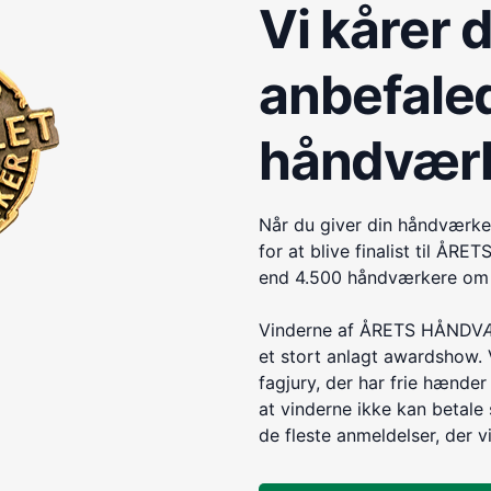
Vi kårer 
anbefale
håndvær
Når du giver din håndværke
for at blive finalist til 
end 4.500 håndværkere om e
Vinderne af ÅRETS HÅNDVÆR
et stort anlagt awardshow. 
fagjury, der har frie hænder 
at vinderne ikke kan betale s
de fleste anmeldelser, der v