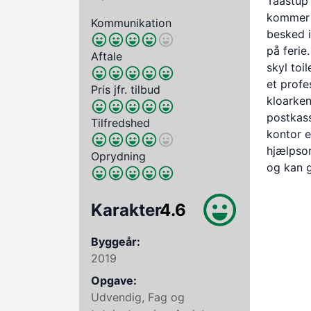
Taastup 
kommer é
Kommunikation
besked i
på ferie
Aftale
skyl toi
et profe
Pris jfr. tilbud
kloarken
postkass
Tilfredshed
kontor e
hjælpsom
Oprydning
og kan g
Karakter
4.6
Byggeår:
2019
Opgave:
Udvendig, Fag og