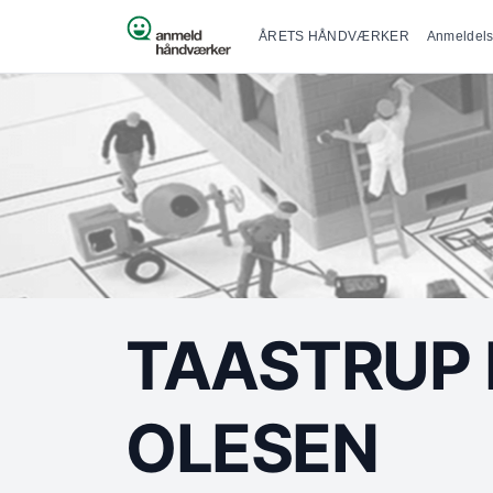
Primær na
Spring til indhold
ÅRETS HÅNDVÆRKER
Anmeldels
TAASTRUP 
OLESEN