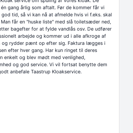
Kloak service om spuling af vores kloak. De
n gang årlig som aftalt. Før de kommer får vi
 god tid, så vi kan nå at afmelde hvis vi f.eks. skal
. Man får en "huske liste" med slå toiletsæder ned,
letter bagefter for at fylde vandlås osv. De udfører
ssionelt arbejde og kommer ud i alle afkroge af
 og rydder pænt op efter sig. Faktura lægges i
en efter hver gang. Har kun ringet til deres
n enkelt og blev mødt med venlighed,
hed og god service. Vi vil fortsat benytte dem
odt anbefale Taastrup Kloakservice.