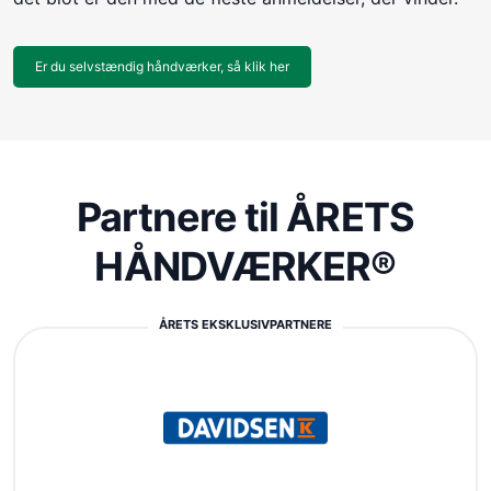
Er du selvstændig håndværker, så klik her
Partnere til ÅRETS
HÅNDVÆRKER®
ÅRETS EKSKLUSIVPARTNERE