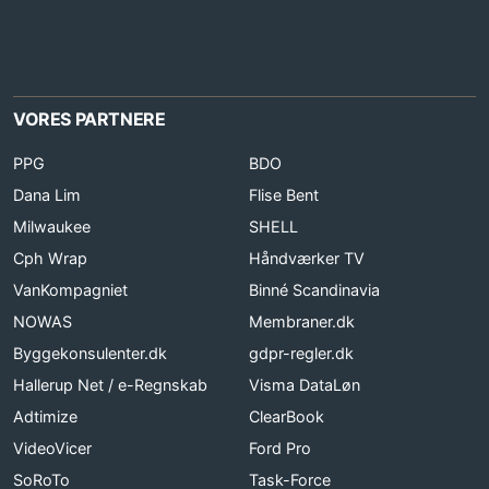
VORES PARTNERE
PPG
BDO
Dana Lim
Flise Bent
Milwaukee
SHELL
Cph Wrap
Håndværker TV
VanKompagniet
Binné Scandinavia
NOWAS
Membraner.dk
Byggekonsulenter.dk
gdpr-regler.dk
Hallerup Net / e-Regnskab
Visma DataLøn
Adtimize
ClearBook
VideoVicer
Ford Pro
SoRoTo
Task-Force