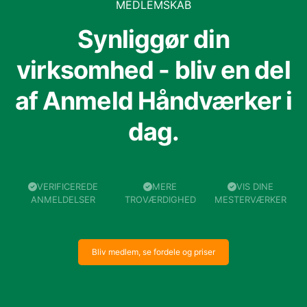
MEDLEMSKAB
Synliggør din
virksomhed - bliv en del
af Anmeld Håndværker i
dag.
VERIFICEREDE
MERE
VIS DINE
ANMELDELSER
TROVÆRDIGHED
MESTERVÆRKER
Bliv medlem, se fordele og priser