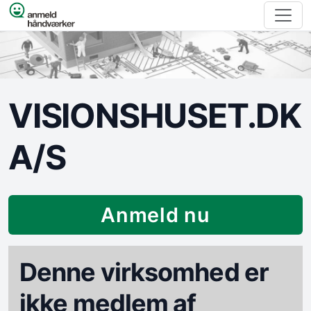
Spring til indhold
VISIONSHUSET.DK
A/S
Anmeld nu
Denne virksomhed er
ikke medlem af