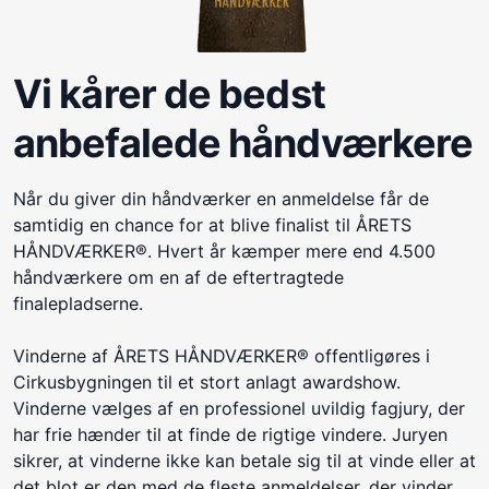
Vi kårer de bedst
anbefalede håndværkere
Når du giver din håndværker en anmeldelse får de
samtidig en chance for at blive finalist til ÅRETS
HÅNDVÆRKER®. Hvert år kæmper mere end 4.500
håndværkere om en af de eftertragtede
finalepladserne.
Vinderne af ÅRETS HÅNDVÆRKER® offentligøres i
Cirkusbygningen til et stort anlagt awardshow.
Vinderne vælges af en professionel uvildig fagjury, der
har frie hænder til at finde de rigtige vindere. Juryen
sikrer, at vinderne ikke kan betale sig til at vinde eller at
det blot er den med de fleste anmeldelser, der vinder.