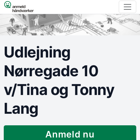
Spring til indhold
Udlejning
Nørregade 10
v/Tina og Tonny
Lang
Anmeld nu