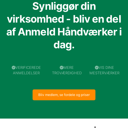
Synliggør din
virksomhed - bliv en del
af Anmeld Håndværker i
dag.
VERIFICEREDE
MERE
VIS DINE
ANMELDELSER
TROVÆRDIGHED
MESTERVÆRKER
Bliv medlem, se fordele og priser