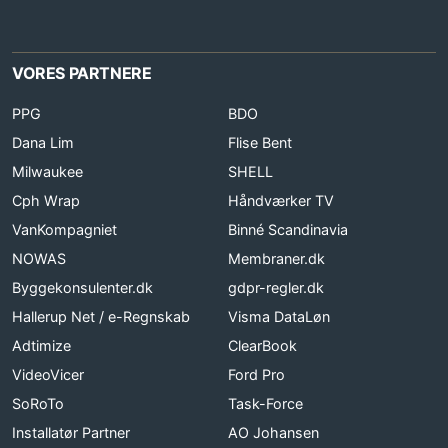
VORES PARTNERE
PPG
BDO
Dana Lim
Flise Bent
Milwaukee
SHELL
Cph Wrap
Håndværker TV
VanKompagniet
Binné Scandinavia
NOWAS
Membraner.dk
Byggekonsulenter.dk
gdpr-regler.dk
Hallerup Net / e-Regnskab
Visma DataLøn
Adtimize
ClearBook
VideoVicer
Ford Pro
SoRoTo
Task-Force
Installatør Partner
AO Johansen