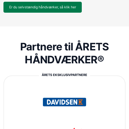
Er du selvstændig håndværker, så klik her
Partnere til ÅRETS
HÅNDVÆRKER®
ÅRETS EKSKLUSIVPARTNERE