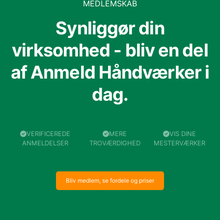
MEDLEMSKAB
Synliggør din
virksomhed - bliv en del
af Anmeld Håndværker i
dag.
VERIFICEREDE
MERE
VIS DINE
ANMELDELSER
TROVÆRDIGHED
MESTERVÆRKER
Bliv medlem, se fordele og priser