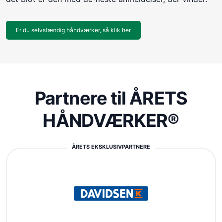
Er du selvstændig håndværker, så klik her
Partnere til ÅRETS
HÅNDVÆRKER®
ÅRETS EKSKLUSIVPARTNERE