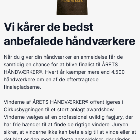
Vi kårer de bedst
anbefalede håndværkere
Når du giver din håndværker en anmeldelse får de
samtidig en chance for at blive finalist til ÅRETS
HÅNDVÆRKER®. Hvert år kæmper mere end 4.500
håndværkere om en af de eftertragtede
finalepladserne.
Vinderne af ÅRETS HÅNDVÆRKER® offentligøres i
Cirkusbygningen til et stort anlagt awardshow.
Vinderne vælges af en professionel uvildig fagjury, der
har frie hænder til at finde de rigtige vindere. Juryen
sikrer, at vinderne ikke kan betale sig til at vinde eller at
det blot er den med de fleste anmeldelser, der vinder.