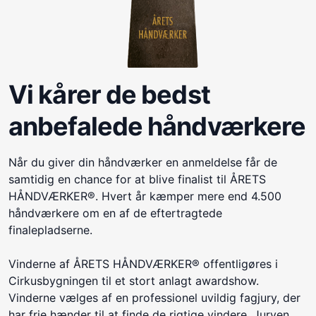
Vi kårer de bedst
anbefalede håndværkere
Når du giver din håndværker en anmeldelse får de
samtidig en chance for at blive finalist til ÅRETS
HÅNDVÆRKER®. Hvert år kæmper mere end 4.500
håndværkere om en af de eftertragtede
finalepladserne.
Vinderne af ÅRETS HÅNDVÆRKER® offentligøres i
Cirkusbygningen til et stort anlagt awardshow.
Vinderne vælges af en professionel uvildig fagjury, der
har frie hænder til at finde de rigtige vindere. Juryen