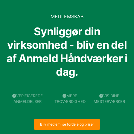
MEDLEMSKAB
Synliggør din
virksomhed - bliv en del
af Anmeld Håndværker i
dag.
VERIFICEREDE
MERE
VIS DINE
ANMELDELSER
TROVÆRDIGHED
MESTERVÆRKER
Bliv medlem, se fordele og priser