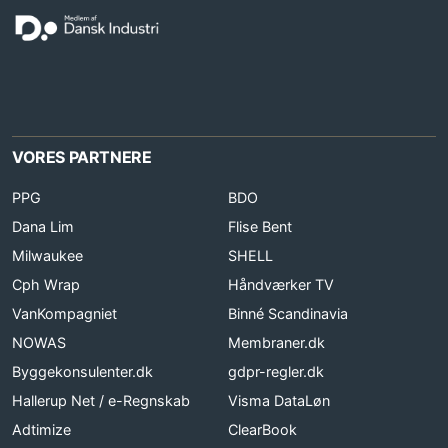
VORES PARTNERE
PPG
BDO
Dana Lim
Flise Bent
Milwaukee
SHELL
Cph Wrap
Håndværker TV
VanKompagniet
Binné Scandinavia
NOWAS
Membraner.dk
Byggekonsulenter.dk
gdpr-regler.dk
Hallerup Net / e-Regnskab
Visma DataLøn
Adtimize
ClearBook