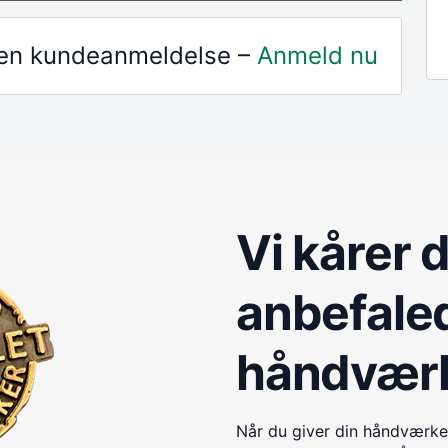
r en kundeanmeldelse –
Anmeld nu
Vi kårer 
anbefale
håndvær
Når du giver din håndværke