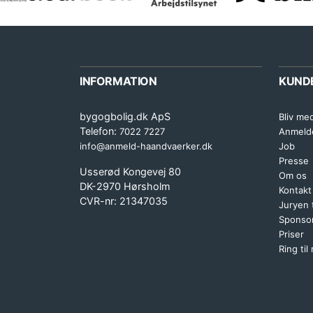
INFORMATION
KUND
bygogbolig.dk ApS
Bliv me
Telefon:
7022 7227
Anmeld
info@anmeld-haandvaerker.dk
Job
Presse
Usserød Kongevej 80
Om os
DK-2970 Hørsholm
Kontakt
CVR-nr: 21347035
Juryen
Sponsor
Priser
Ring til