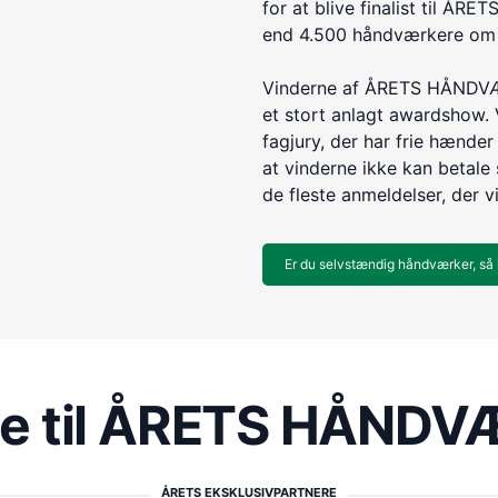
for at blive finalist til 
end 4.500 håndværkere om e
Vinderne af ÅRETS HÅNDVÆR
et stort anlagt awardshow. 
fagjury, der har frie hænder 
at vinderne ikke kan betale s
de fleste anmeldelser, der v
Er du selvstændig håndværker, så 
re til ÅRETS HÅND
ÅRETS EKSKLUSIVPARTNERE