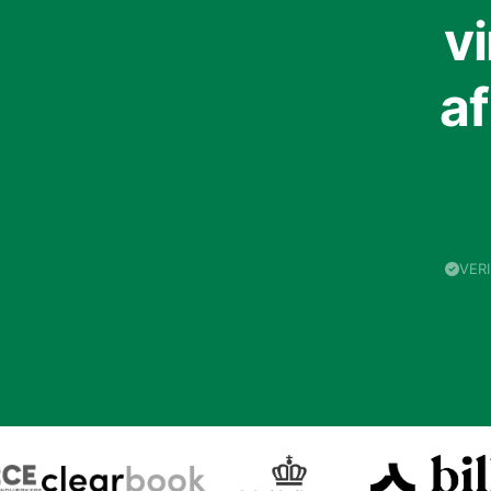
v
a
VER