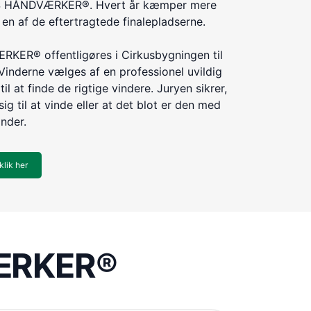
ÅRETS HÅNDVÆRKER®. Hvert år kæmper mere
n af de eftertragtede finalepladserne.
KER® offentligøres i Cirkusbygningen til
Vinderne vælges af en professionel uvildig
til at finde de rigtige vindere. Juryen sikrer,
ig til at vinde eller at det blot er den med
inder.
klik her
VÆRKER®