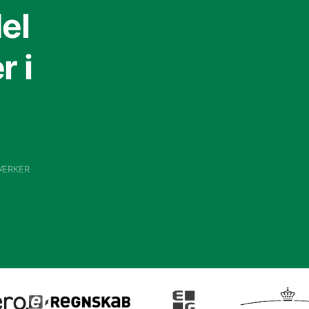
el
 i
VÆRKER