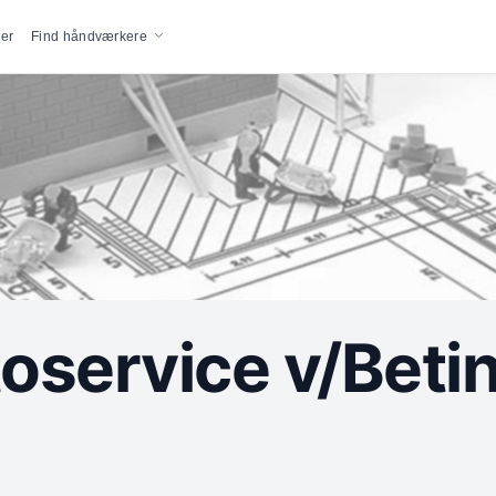
vigation
er
Find håndværkere
oservice v/Beti