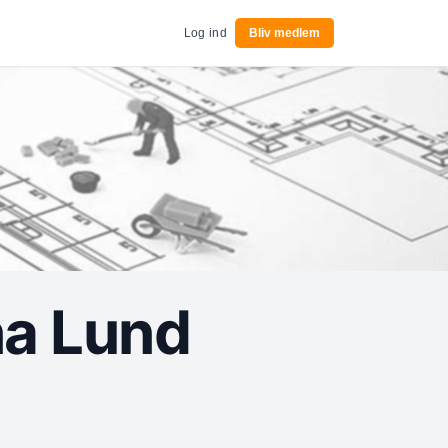
Log ind
Bliv medlem
na Lund