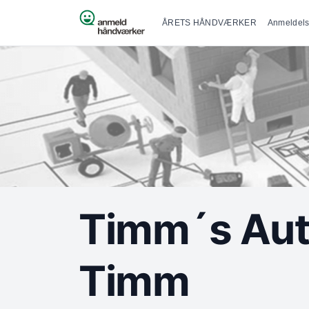
Primær na
Spring til indhold
ÅRETS HÅNDVÆRKER
Anmeldels
Timm´s Aut
Timm