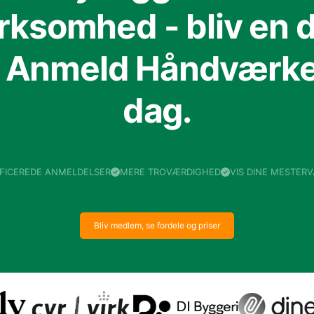
irksomhed - bliv en d
f Anmeld Håndværker
dag.
IFICEREDE ANMELDELSER
MERE TROVÆRDIGHED
VIS DINE MESTER
Bliv medlem, se fordele og priser