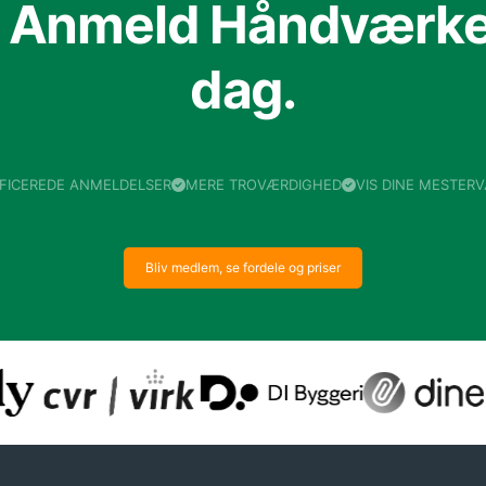
f Anmeld Håndværker
dag.
IFICEREDE ANMELDELSER
MERE TROVÆRDIGHED
VIS DINE MESTER
Bliv medlem, se fordele og priser