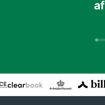
a
VER