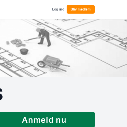
Log ind
Bliv medlem
S
Anmeld nu