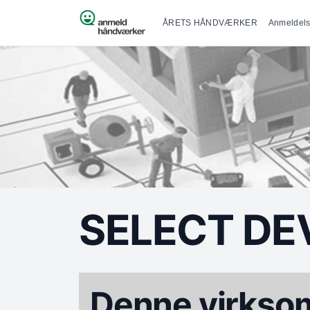
Primær na
Spring til indhold
ÅRETS HÅNDVÆRKER
Anmeldels
SELECT DE
Denne virksom