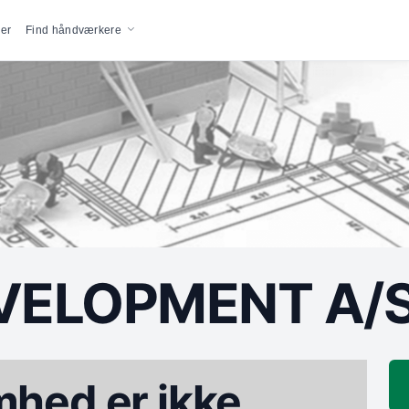
vigation
er
Find håndværkere
VELOPMENT A/
hed er ikke