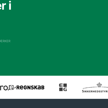
 i
VÆRKER