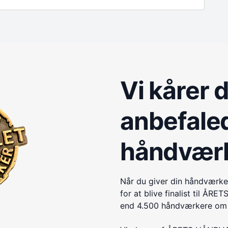
Vi kårer 
anbefale
håndvær
Når du giver din håndværke
for at blive finalist til 
end 4.500 håndværkere om e