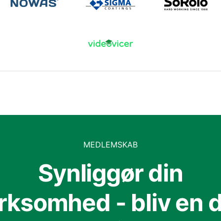
MEDLEMSKAB
Synliggør din
irksomhed - bliv en d