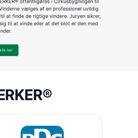
KER® offentligøres i Cirkusbygningen til
Vinderne vælges af en professionel uvildig
til at finde de rigtige vindere. Juryen sikrer,
ig til at vinde eller at det blot er den med
inder.
klik her
VÆRKER®