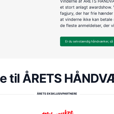
Vinderne af ÅRETS HÅNDVÆR
et stort anlagt awardshow. 
fagjury, der har frie hænder 
at vinderne ikke kan betale s
de fleste anmeldelser, der v
Er du selvstændig håndværker, så 
re til ÅRETS HÅND
ÅRETS EKSKLUSIVPARTNERE