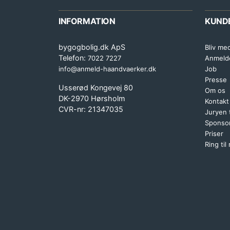
INFORMATION
KUND
bygogbolig.dk ApS
Bliv me
Telefon:
7022 7227
Anmeld
info@anmeld-haandvaerker.dk
Job
Presse
Usserød Kongevej 80
Om os
DK-2970 Hørsholm
Kontakt
CVR-nr: 21347035
Juryen
Sponsor
Priser
Ring til