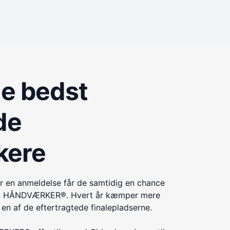
de bedst
de
kere
r en anmeldelse får de samtidig en chance
ÅRETS HÅNDVÆRKER®. Hvert år kæmper mere
n af de eftertragtede finalepladserne.