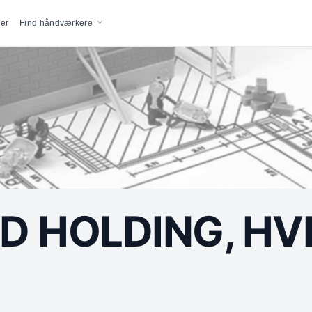
vigation
er
Find håndværkere
 HOLDING, HV