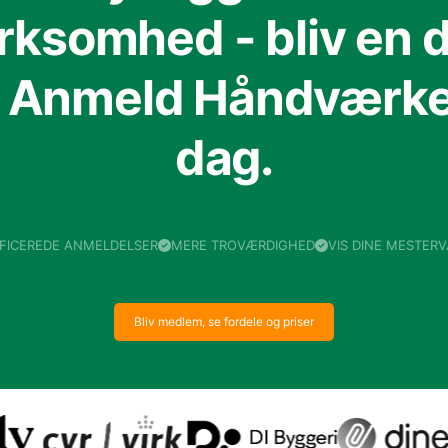
irksomhed - bliv en d
f Anmeld Håndværker
dag.
IFICEREDE ANMELDELSER
MERE TROVÆRDIGHED
VIS DINE MESTER
Bliv medlem, se fordele og priser