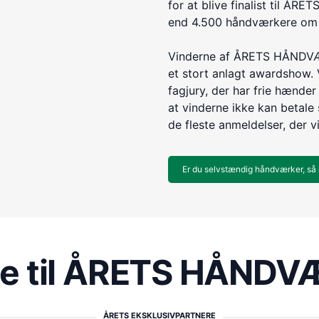
for at blive finalist til 
end 4.500 håndværkere om e
Vinderne af ÅRETS HÅNDVÆR
et stort anlagt awardshow. 
fagjury, der har frie hænder 
at vinderne ikke kan betale s
de fleste anmeldelser, der v
Er du selvstændig håndværker, så 
re til ÅRETS HÅND
ÅRETS EKSKLUSIVPARTNERE