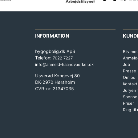
INFORMATION
KUND
bygogbolig.dk ApS
Bliv me
Telefon:
7022 7227
Anmeld
info@anmeld-haandvaerker.dk
Job
Presse
Usserød Kongevej 80
Om os
DK-2970 Hørsholm
Kontakt
CVR-nr: 21347035
Juryen
Sponsor
Priser
Ring til