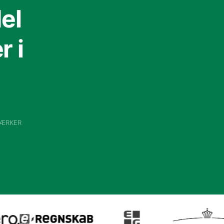
el
 i
VÆRKER