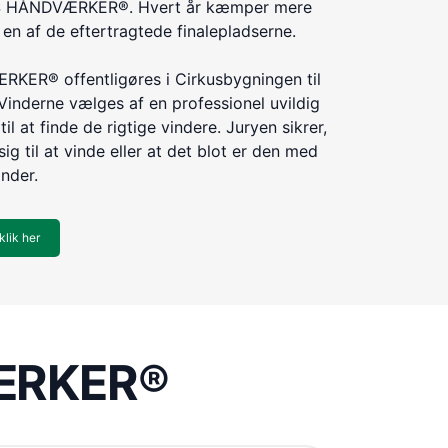
ÅRETS HÅNDVÆRKER®. Hvert år kæmper mere
n af de eftertragtede finalepladserne.
KER® offentligøres i Cirkusbygningen til
Vinderne vælges af en professionel uvildig
til at finde de rigtige vindere. Juryen sikrer,
ig til at vinde eller at det blot er den med
inder.
klik her
VÆRKER®