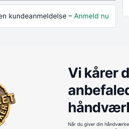
r en kundeanmeldelse –
Anmeld nu
Vi kårer 
anbefale
håndvær
Når du giver din håndværke