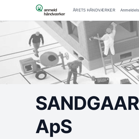
Primær na
Spring til indhold
ÅRETS HÅNDVÆRKER
Anmeldels
SANDGAARD
ApS