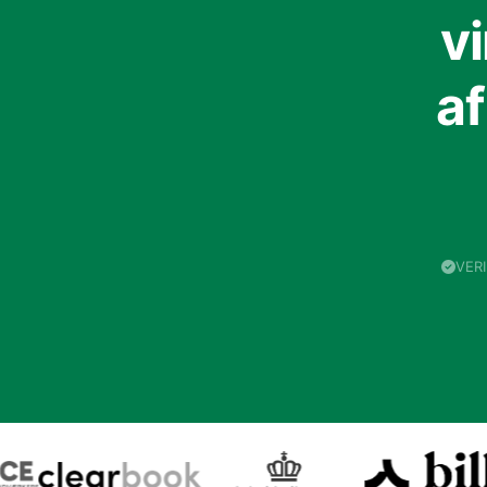
v
a
VER