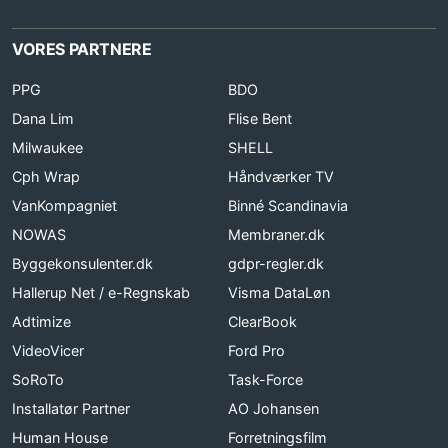
VORES PARTNERE
PPG
BDO
Dana Lim
Flise Bent
Milwaukee
SHELL
Cph Wrap
Håndværker TV
VanKompagniet
Binné Scandinavia
NOWAS
Membraner.dk
Byggekonsulenter.dk
gdpr-regler.dk
Hallerup Net / e-Regnskab
Visma DataLøn
Adtimize
ClearBook
VideoVicer
Ford Pro
SoRoTo
Task-Force
Installatør Partner
AO Johansen
Human House
Forretningsfilm