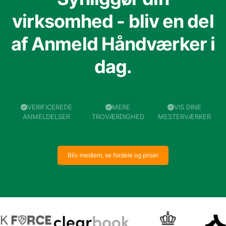
virksomhed - bliv en del
af Anmeld Håndværker i
dag.
VERIFICEREDE
MERE
VIS DINE
ANMELDELSER
TROVÆRDIGHED
MESTERVÆRKER
Bliv medlem, se fordele og priser