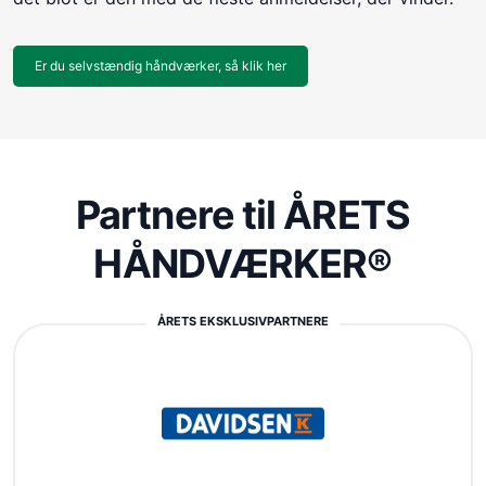
Er du selvstændig håndværker, så klik her
Partnere til ÅRETS
HÅNDVÆRKER®
ÅRETS EKSKLUSIVPARTNERE