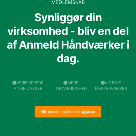
MEDLEMSKAB
Synliggør din
virksomhed - bliv en del
af Anmeld Håndværker i
dag.
VERIFICEREDE
MERE
VIS DINE
ANMELDELSER
TROVÆRDIGHED
MESTERVÆRKER
Bliv medlem, se fordele og priser