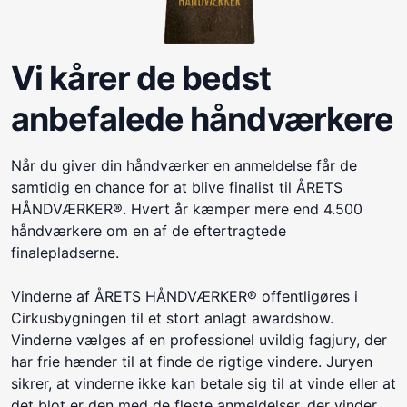
Vi kårer de bedst
anbefalede håndværkere
Når du giver din håndværker en anmeldelse får de
samtidig en chance for at blive finalist til ÅRETS
HÅNDVÆRKER®. Hvert år kæmper mere end 4.500
håndværkere om en af de eftertragtede
finalepladserne.
Vinderne af ÅRETS HÅNDVÆRKER® offentligøres i
Cirkusbygningen til et stort anlagt awardshow.
Vinderne vælges af en professionel uvildig fagjury, der
har frie hænder til at finde de rigtige vindere. Juryen
sikrer, at vinderne ikke kan betale sig til at vinde eller at
det blot er den med de fleste anmeldelser, der vinder.