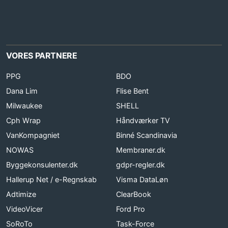
VORES PARTNERE
PPG
BDO
Dana Lim
Flise Bent
Milwaukee
SHELL
Cph Wrap
Håndværker TV
VanKompagniet
Binné Scandinavia
NOWAS
Membraner.dk
Byggekonsulenter.dk
gdpr-regler.dk
Hallerup Net / e-Regnskab
Visma DataLøn
Adtimize
ClearBook
VideoVicer
Ford Pro
SoRoTo
Task-Force