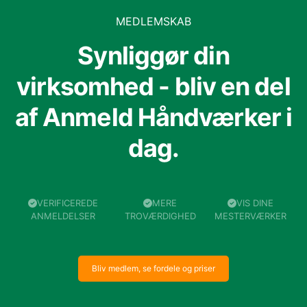
MEDLEMSKAB
Synliggør din
virksomhed - bliv en del
af Anmeld Håndværker i
dag.
VERIFICEREDE
MERE
VIS DINE
ANMELDELSER
TROVÆRDIGHED
MESTERVÆRKER
Bliv medlem, se fordele og priser