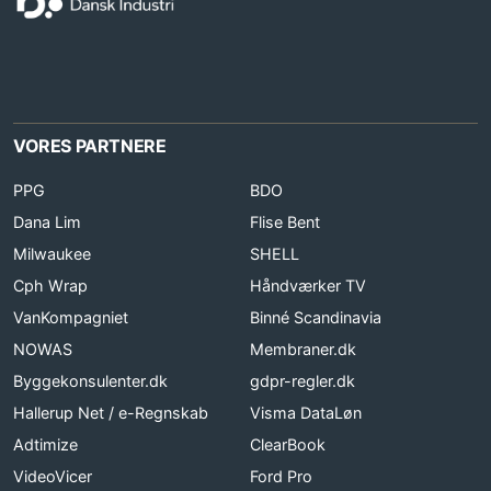
VORES PARTNERE
PPG
BDO
Dana Lim
Flise Bent
Milwaukee
SHELL
Cph Wrap
Håndværker TV
VanKompagniet
Binné Scandinavia
NOWAS
Membraner.dk
Byggekonsulenter.dk
gdpr-regler.dk
Hallerup Net / e-Regnskab
Visma DataLøn
Adtimize
ClearBook
VideoVicer
Ford Pro