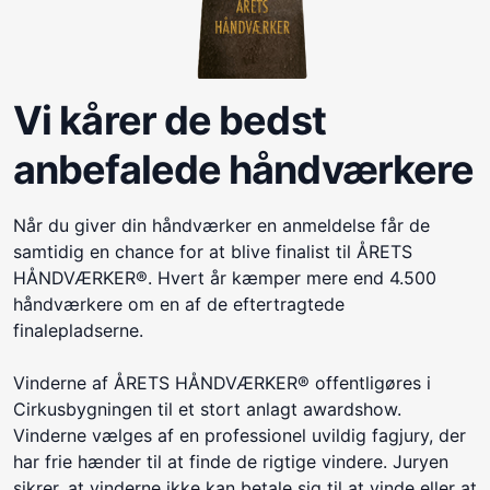
Vi kårer de bedst
anbefalede håndværkere
Når du giver din håndværker en anmeldelse får de
samtidig en chance for at blive finalist til ÅRETS
HÅNDVÆRKER®. Hvert år kæmper mere end 4.500
håndværkere om en af de eftertragtede
finalepladserne.
Vinderne af ÅRETS HÅNDVÆRKER® offentligøres i
Cirkusbygningen til et stort anlagt awardshow.
Vinderne vælges af en professionel uvildig fagjury, der
har frie hænder til at finde de rigtige vindere. Juryen
sikrer, at vinderne ikke kan betale sig til at vinde eller at