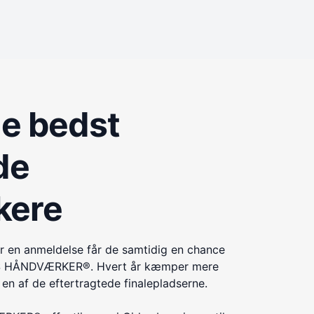
de bedst
de
kere
r en anmeldelse får de samtidig en chance
ÅRETS HÅNDVÆRKER®. Hvert år kæmper mere
n af de eftertragtede finalepladserne.