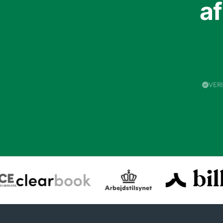
a
VER