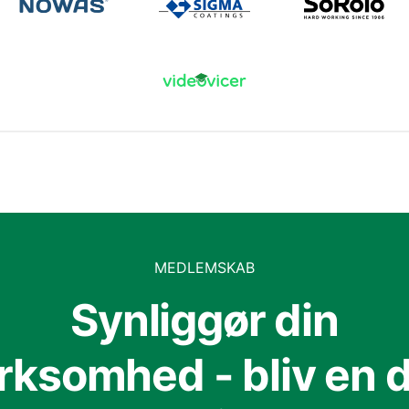
MEDLEMSKAB
Synliggør din
irksomhed - bliv en d