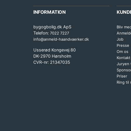
INFORMATION
KUND
bygogbolig.dk ApS
Bliv me
Telefon:
7022 7227
Anmeld
info@anmeld-haandvaerker.dk
Job
Presse
Usserød Kongevej 80
Om os
DK-2970 Hørsholm
Kontakt
CVR-nr: 21347035
Juryen
Sponsor
Priser
Ring til