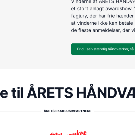
Vinderne af ÅRETS HÅNDVÆR
et stort anlagt awardshow. 
fagjury, der har frie hænder 
at vinderne ikke kan betale s
de fleste anmeldelser, der v
Er du selvstændig håndværker, så 
re til ÅRETS HÅND
ÅRETS EKSKLUSIVPARTNERE