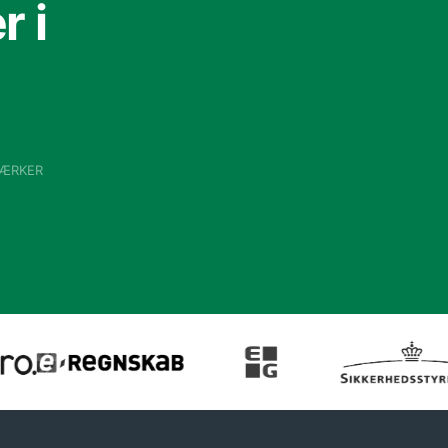
 i
VÆRKER