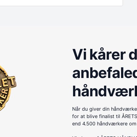
Vi kårer 
anbefale
håndvær
Når du giver din håndværke
for at blive finalist til 
end 4.500 håndværkere om e