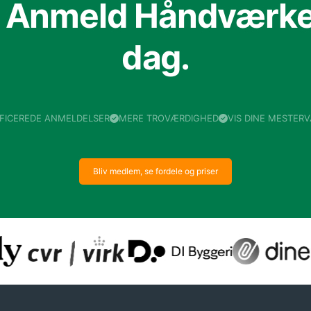
f Anmeld Håndværker
dag.
IFICEREDE ANMELDELSER
MERE TROVÆRDIGHED
VIS DINE MESTER
Bliv medlem, se fordele og priser