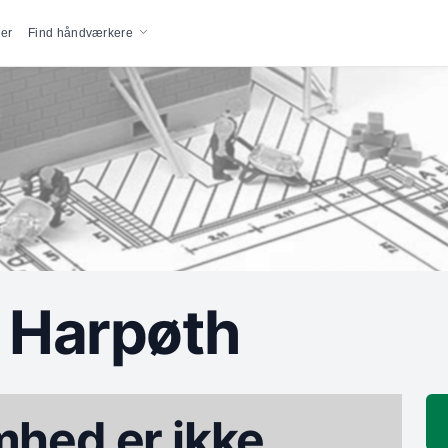
vigation
er
Find håndværkere
 Harpøth
hed er ikke