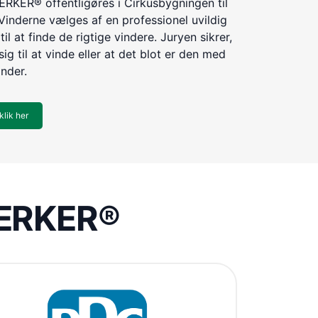
KER® offentligøres i Cirkusbygningen til
Vinderne vælges af en professionel uvildig
til at finde de rigtige vindere. Juryen sikrer,
ig til at vinde eller at det blot er den med
inder.
klik her
VÆRKER®