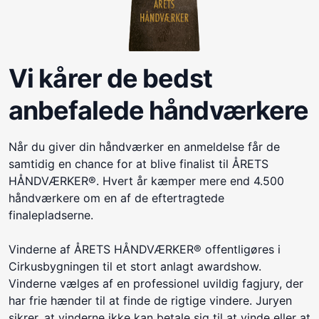
Vi kårer de bedst
anbefalede håndværkere
Når du giver din håndværker en anmeldelse får de
samtidig en chance for at blive finalist til ÅRETS
HÅNDVÆRKER®. Hvert år kæmper mere end 4.500
håndværkere om en af de eftertragtede
finalepladserne.
Vinderne af ÅRETS HÅNDVÆRKER® offentligøres i
Cirkusbygningen til et stort anlagt awardshow.
Vinderne vælges af en professionel uvildig fagjury, der
har frie hænder til at finde de rigtige vindere. Juryen
sikrer, at vinderne ikke kan betale sig til at vinde eller at