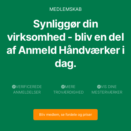
MEDLEMSKAB
Synliggør din
virksomhed - bliv en del
af Anmeld Håndværker i
dag.
VERIFICEREDE
MERE
VIS DINE
ANMELDELSER
TROVÆRDIGHED
MESTERVÆRKER
Bliv medlem, se fordele og priser