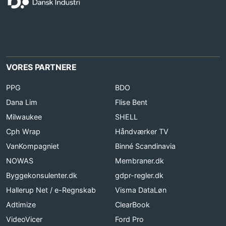
VORES PARTNERE
PPG
BDO
Dana Lim
Flise Bent
Milwaukee
SHELL
Cph Wrap
Håndværker TV
VanKompagniet
Binné Scandinavia
NOWAS
Membraner.dk
Byggekonsulenter.dk
gdpr-regler.dk
Hallerup Net / e-Regnskab
Visma DataLøn
Adtimize
ClearBook
VideoVicer
Ford Pro