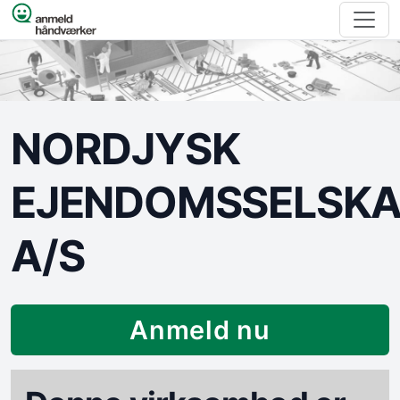
Spring til indhold
NORDJYSK
EJENDOMSSELSK
A/S
Anmeld nu