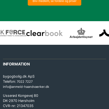
Bliv medlem, se fordele og priser
INFORMATION
bygogbolig.dk ApS
Telefon:
7022 7227
info@anmeld-haandvaerker.dk
Usserød Kongevej 80
DK-2970 Hørsholm
CVR-nr: 21347035