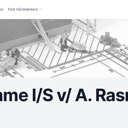
vigation
er
Find håndværkere
me I/S v/ A. Ra