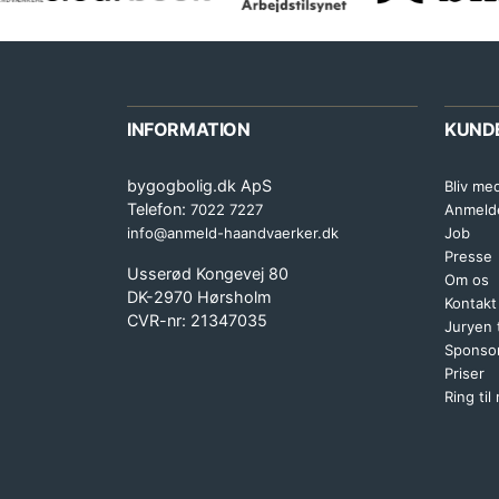
INFORMATION
KUND
bygogbolig.dk ApS
Bliv me
Telefon:
7022 7227
Anmeld
info@anmeld-haandvaerker.dk
Job
Presse
Usserød Kongevej 80
Om os
DK-2970 Hørsholm
Kontakt
CVR-nr: 21347035
Juryen
Sponsor
Priser
Ring til