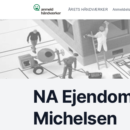
Primær na
Spring til indhold
ÅRETS HÅNDVÆRKER
Anmeldels
NA Ejendom
Michelsen