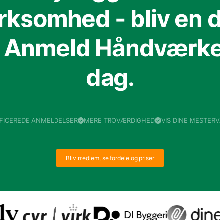
irksomhed - bliv en d
f Anmeld Håndværker
dag.
IFICEREDE ANMELDELSER
MERE TROVÆRDIGHED
VIS DINE MESTER
Bliv medlem, se fordele og priser