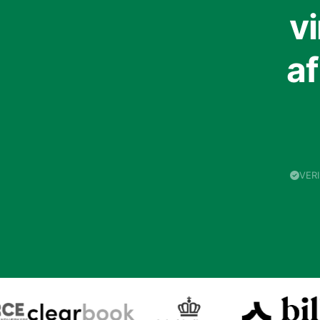
v
a
VER