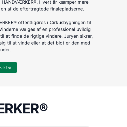
ÅRETS HÅNDVÆRKER®. Hvert år kæmper mere
n af de eftertragtede finalepladserne.
KER® offentligøres i Cirkusbygningen til
Vinderne vælges af en professionel uvildig
til at finde de rigtige vindere. Juryen sikrer,
ig til at vinde eller at det blot er den med
inder.
klik her
VÆRKER®