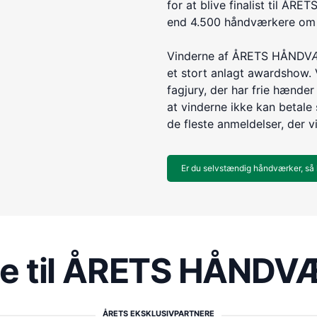
for at blive finalist til 
end 4.500 håndværkere om e
Vinderne af ÅRETS HÅNDVÆR
et stort anlagt awardshow. 
fagjury, der har frie hænder 
at vinderne ikke kan betale s
de fleste anmeldelser, der v
Er du selvstændig håndværker, så 
re til ÅRETS HÅND
ÅRETS EKSKLUSIVPARTNERE