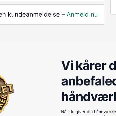
r en kundeanmeldelse –
Anmeld nu
Vi kårer 
anbefale
håndvær
Når du giver din håndværke