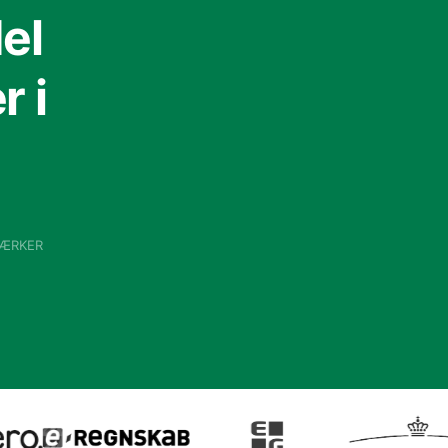
el
 i
VÆRKER