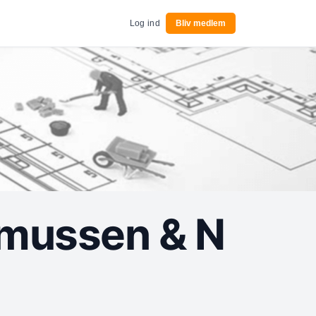
Log ind
Bliv medlem
smussen & N