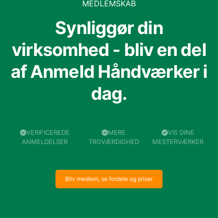
MEDLEMSKAB
Synliggør din
virksomhed - bliv en del
af Anmeld Håndværker i
dag.
VERIFICEREDE
MERE
VIS DINE
ANMELDELSER
TROVÆRDIGHED
MESTERVÆRKER
Bliv medlem, se fordele og priser