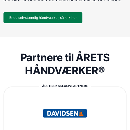
Er du selvstændig håndværker, så klik her
Partnere til ÅRETS
HÅNDVÆRKER®
ÅRETS EKSKLUSIVPARTNERE