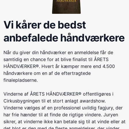
Vi kårer de bedst
anbefalede håndværkere
Når du giver din håndværker en anmeldelse får de
samtidig en chance for at blive finalist til ÅRETS
HÅNDVÆRKER®. Hvert år kæmper mere end 4.500
håndværkere om en af de eftertragtede
finalepladserne.
Vinderne af ÅRETS HÅNDVÆRKER® offentligøres i
Cirkusbygningen til et stort anlagt awardshow.
Vinderne vælges af en professionel uvildig fagjury, der
har frie hænder til at finde de rigtige vindere. Juryen
sikrer, at vinderne ikke kan betale sig til at vinde eller at
det blot er den med de fleste anmeldelser, der vinder.