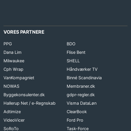
VORES PARTNERE
PPG
BDO
Dana Lim
Flise Bent
Milwaukee
SHELL
Cph Wrap
Håndværker TV
VanKompagniet
Binné Scandinavia
NOWAS
Membraner.dk
Byggekonsulenter.dk
gdpr-regler.dk
Hallerup Net / e-Regnskab
Visma DataLøn
Adtimize
ClearBook
VideoVicer
Ford Pro
SoRoTo
Task-Force