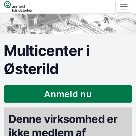
Spring til indhold
Multicenter i
Østerild
Anmeld nu
Denne virksomhed er
ikke medlem af