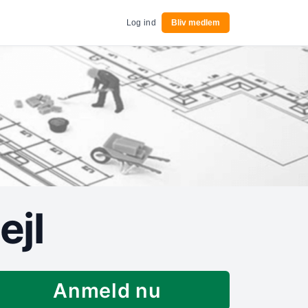
Log ind
Bliv medlem
ejl
Anmeld nu