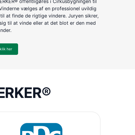
KER® offentligøres i Cirkusbygningen til
Vinderne vælges af en professionel uvildig
til at finde de rigtige vindere. Juryen sikrer,
ig til at vinde eller at det blot er den med
inder.
klik her
VÆRKER®