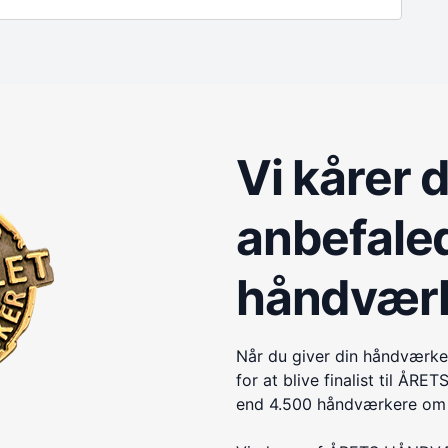
Vi kårer 
anbefale
håndvær
Når du giver din håndværke
for at blive finalist til 
end 4.500 håndværkere om e