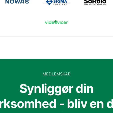
MEDLEMSKAB
Synliggør din
irksomhed - bliv en d