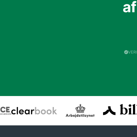
a
VER