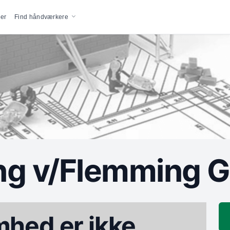
vigation
er
Find håndværkere
g v/Flemming G
hed er ikke