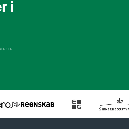
 i
VÆRKER