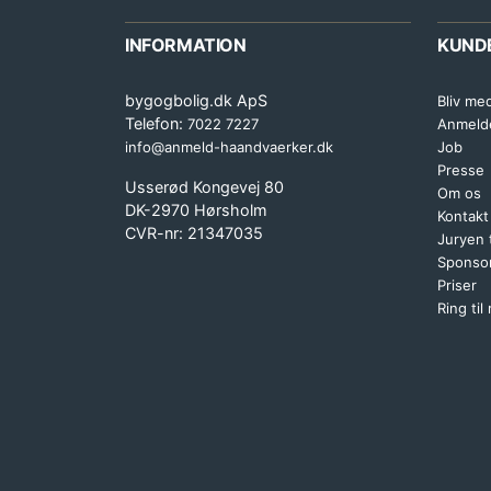
INFORMATION
KUND
bygogbolig.dk ApS
Bliv me
Telefon:
7022 7227
Anmeld
info@anmeld-haandvaerker.dk
Job
Presse
Usserød Kongevej 80
Om os
DK-2970 Hørsholm
Kontakt
CVR-nr: 21347035
Juryen
Sponsor
Priser
Ring til