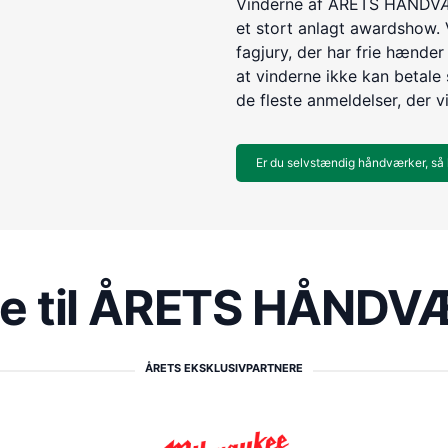
Vinderne af ÅRETS HÅNDVÆR
et stort anlagt awardshow. 
fagjury, der har frie hænder 
at vinderne ikke kan betale s
de fleste anmeldelser, der v
Er du selvstændig håndværker, så 
re til ÅRETS HÅND
ÅRETS EKSKLUSIVPARTNERE