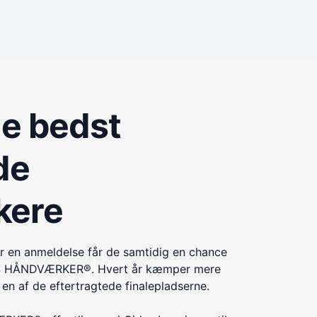
de bedst
de
kere
r en anmeldelse får de samtidig en chance
ÅRETS HÅNDVÆRKER®. Hvert år kæmper mere
n af de eftertragtede finalepladserne.