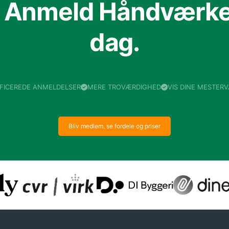
f Anmeld Håndværker
dag.
IFICEREDE ANMELDELSER
MERE TROVÆRDIGHED
VIS DINE MESTER
Bliv medlem, se fordele og priser