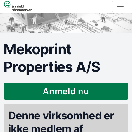
Spring til indhold
Mekoprint
Properties A/S
Anmeld nu
Denne virksomhed er
ikke medlem af