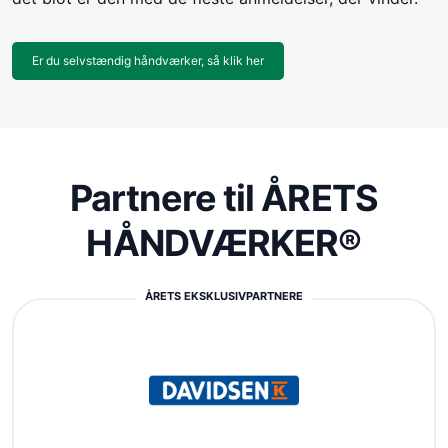
Er du selvstændig håndværker, så klik her
Partnere til ÅRETS
HÅNDVÆRKER®
ÅRETS EKSKLUSIVPARTNERE