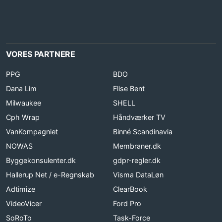
VORES PARTNERE
PPG
BDO
Dana Lim
Flise Bent
Milwaukee
SHELL
Cph Wrap
Håndværker TV
VanKompagniet
Binné Scandinavia
NOWAS
Membraner.dk
Byggekonsulenter.dk
gdpr-regler.dk
Hallerup Net / e-Regnskab
Visma DataLøn
Adtimize
ClearBook
VideoVicer
Ford Pro
SoRoTo
Task-Force