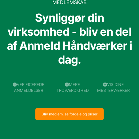
MEDLEMSKAB
Synliggør din
virksomhed - bliv en del
af Anmeld Håndværker i
dag.
VERIFICEREDE
MERE
VIS DINE
ANMELDELSER
TROVÆRDIGHED
MESTERVÆRKER
Bliv medlem, se fordele og priser