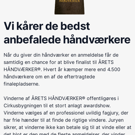
Vi kårer de bedst
anbefalede håndværkere
Når du giver din håndværker en anmeldelse får de
samtidig en chance for at blive finalist til ÅRETS
HÅNDVÆRKER®. Hvert år kæmper mere end 4.500
håndværkere om en af de eftertragtede
finalepladserne.
Vinderne af ÅRETS HÅNDVÆRKER® offentligøres i
Cirkusbygningen til et stort anlagt awardshow.
Vinderne vælges af en professionel uvildig fagjury, der
har frie hænder til at finde de rigtige vindere. Juryen
sikrer, at vinderne ikke kan betale sig til at vinde eller at
det blot er den med de fleste anmeldelser, der vinder.