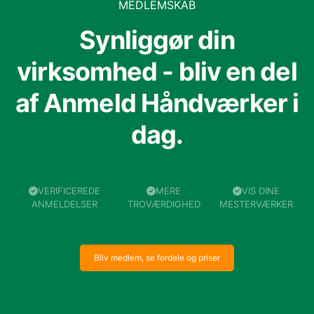
MEDLEMSKAB
Synliggør din
virksomhed - bliv en del
af Anmeld Håndværker i
dag.
VERIFICEREDE
MERE
VIS DINE
ANMELDELSER
TROVÆRDIGHED
MESTERVÆRKER
Bliv medlem, se fordele og priser