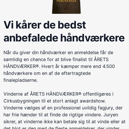
Vi kårer de bedst
anbefalede håndværkere
Når du giver din håndværker en anmeldelse får de
samtidig en chance for at blive finalist til ÅRETS
HÅNDVÆRKER®. Hvert år kæmper mere end 4.500
håndværkere om en af de eftertragtede
finalepladserne.
Vinderne af ÅRETS HÅNDVÆRKER® offentligøres i
Cirkusbygningen til et stort anlagt awardshow.
Vinderne vælges af en professionel uvildig fagjury, der
har frie hænder til at finde de rigtige vindere. Juryen
sikrer, at vinderne ikke kan betale sig til at vinde eller at
det blot er den med de fleste anmeldelser, der vinder.