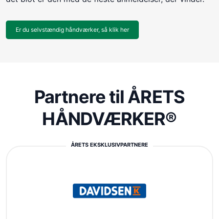
Er du selvstændig håndværker, så klik her
Partnere til ÅRETS
HÅNDVÆRKER®
ÅRETS EKSKLUSIVPARTNERE