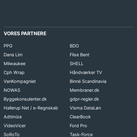
VORES PARTNERE
PPG
BDO
Dana Lim
Flise Bent
Milwaukee
SHELL
Cph Wrap
Håndværker TV
VanKompagniet
Binné Scandinavia
NOWAS
Membraner.dk
Byggekonsulenter.dk
gdpr-regler.dk
Hallerup Net / e-Regnskab
Visma DataLøn
Adtimize
ClearBook
VideoVicer
Ford Pro
SoRoTo
Task-Force