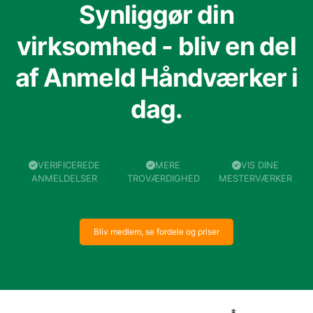
Synliggør din
virksomhed - bliv en del
af Anmeld Håndværker i
dag.
VERIFICEREDE
MERE
VIS DINE
ANMELDELSER
TROVÆRDIGHED
MESTERVÆRKER
Bliv medlem, se fordele og priser