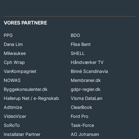
VORES PARTNERE
PPG
BDO
Dana Lim
Flise Bent
Milwaukee
SHELL
Cph Wrap
Håndværker TV
VanKompagniet
Binné Scandinavia
NOWAS
Membraner.dk
Byggekonsulenter.dk
gdpr-regler.dk
Hallerup Net / e-Regnskab
Visma DataLøn
Adtimize
ClearBook
VideoVicer
Ford Pro
SoRoTo
Task-Force
Installatør Partner
AO Johansen