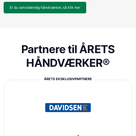
Er du selvstændig håndværker, så klik her
Partnere til ÅRETS
HÅNDVÆRKER®
ÅRETS EKSKLUSIVPARTNERE