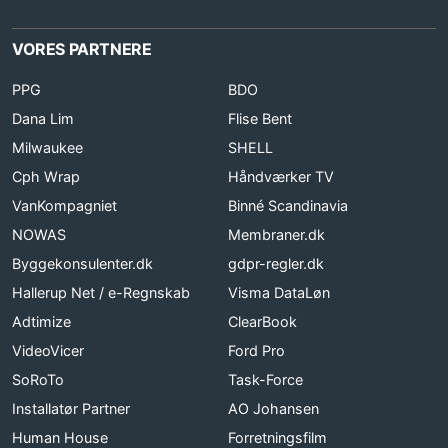
VORES PARTNERE
PPG
BDO
Dana Lim
Flise Bent
Milwaukee
SHELL
Cph Wrap
Håndværker TV
VanKompagniet
Binné Scandinavia
NOWAS
Membraner.dk
Byggekonsulenter.dk
gdpr-regler.dk
Hallerup Net / e-Regnskab
Visma DataLøn
Adtimize
ClearBook
VideoVicer
Ford Pro
SoRoTo
Task-Force
Installatør Partner
AO Johansen
Human House
Forretningsfilm