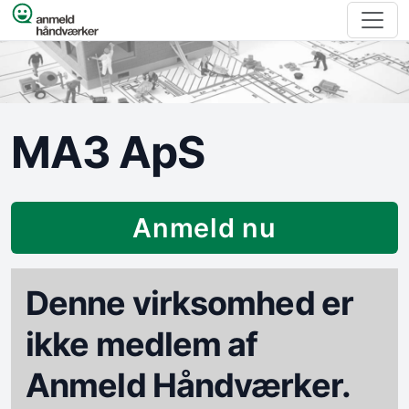
Spring til indhold
MA3 ApS
Anmeld nu
Denne virksomhed er
ikke medlem af
Anmeld Håndværker.