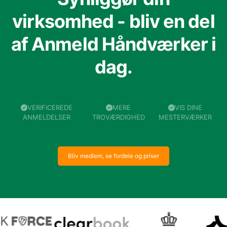
virksomhed - bliv en del
af Anmeld Håndværker i
dag.
VERIFICEREDE
MERE
VIS DINE
ANMELDELSER
TROVÆRDIGHED
MESTERVÆRKER
Bliv medlem, se fordele og priser