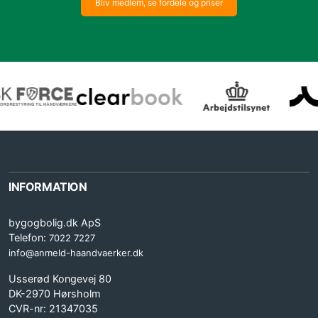
Bliv medlem, se fordele og priser
INFORMATION
bygogbolig.dk ApS
Telefon:
7022 7227
info@anmeld-haandvaerker.dk
Usserød Kongevej 80
DK-2970 Hørsholm
CVR-nr: 21347035