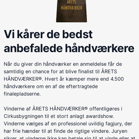
Vi kårer de bedst
anbefalede håndværkere
Når du giver din håndværker en anmeldelse får de
samtidig en chance for at blive finalist til ÅRETS
HÅNDVÆRKER®. Hvert år kæmper mere end 4.500
håndværkere om en af de eftertragtede
finalepladserne.
Vinderne af ÅRETS HÅNDVÆRKER® offentligøres i
Cirkusbygningen til et stort anlagt awardshow.
Vinderne vælges af en professionel uvildig fagjury, der
har frie hænder til at finde de rigtige vindere. Juryen
sikrer, at vinderne ikke kan betale sig til at vinde eller at