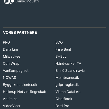
VORES PARTNERE
PPG
BDO
Dana Lim
Flise Bent
Milwaukee
SHELL
Cph Wrap
Håndværker TV
VanKompagniet
Binné Scandinavia
NOWAS
Membraner.dk
Byggekonsulenter.dk
gdpr-regler.dk
Hallerup Net / e-Regnskab
Visma DataLøn
Adtimize
ClearBook
VideoVicer
Ford Pro