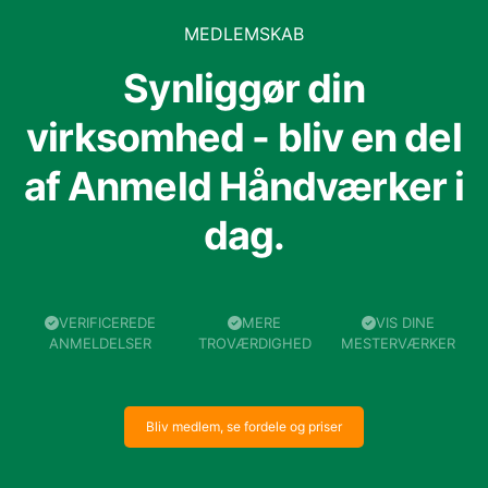
MEDLEMSKAB
Synliggør din
virksomhed - bliv en del
af Anmeld Håndværker i
dag.
VERIFICEREDE
MERE
VIS DINE
ANMELDELSER
TROVÆRDIGHED
MESTERVÆRKER
Bliv medlem, se fordele og priser