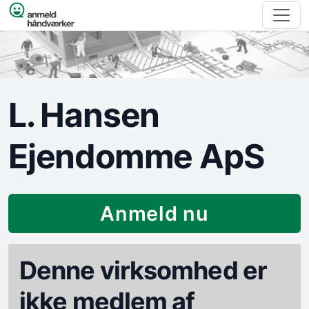
Spring til indhold
L. Hansen
Ejendomme ApS
Anmeld nu
Denne virksomhed er
ikke medlem af