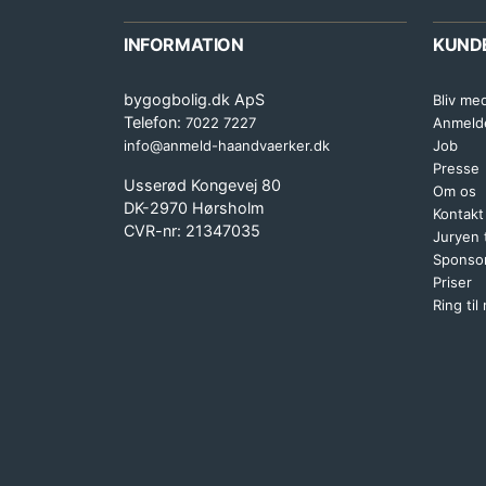
INFORMATION
KUND
bygogbolig.dk ApS
Bliv me
Telefon:
7022 7227
Anmeld
info@anmeld-haandvaerker.dk
Job
Presse
Usserød Kongevej 80
Om os
DK-2970 Hørsholm
Kontakt
CVR-nr: 21347035
Juryen
Sponsor
Priser
Ring til