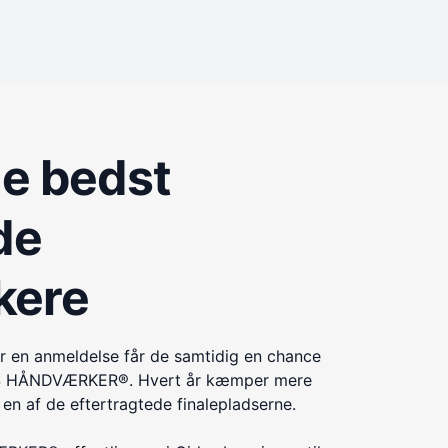
de bedst
de
kere
r en anmeldelse får de samtidig en chance
ÅRETS HÅNDVÆRKER®. Hvert år kæmper mere
n af de eftertragtede finalepladserne.