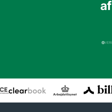
a
VER