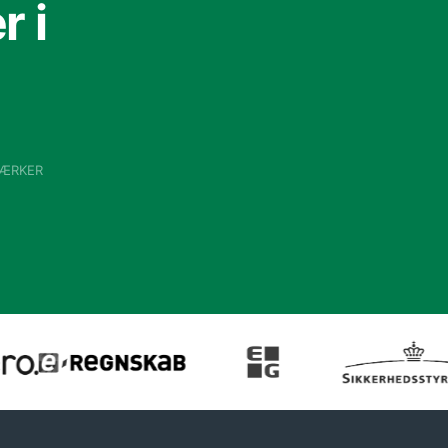
 i
VÆRKER