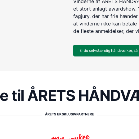
Vinderne af ÅRETS HÅNDVÆR
et stort anlagt awardshow. 
fagjury, der har frie hænder 
at vinderne ikke kan betale s
de fleste anmeldelser, der v
Er du selvstændig håndværker, så 
re til ÅRETS HÅND
ÅRETS EKSKLUSIVPARTNERE