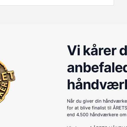
Vi kårer 
anbefale
håndvær
Når du giver din håndværke
for at blive finalist til 
end 4.500 håndværkere om e