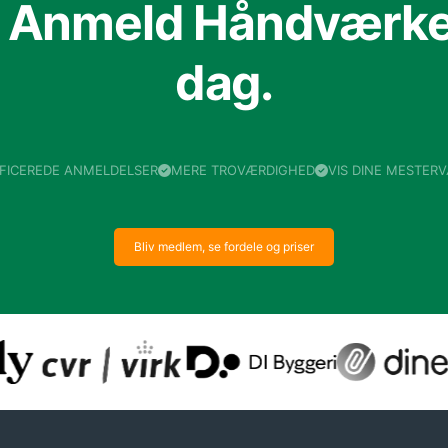
f Anmeld Håndværker
dag.
IFICEREDE ANMELDELSER
MERE TROVÆRDIGHED
VIS DINE MESTER
Bliv medlem, se fordele og priser