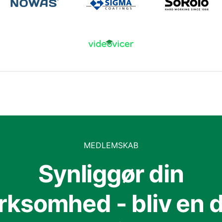
MEDLEMSKAB
Synliggør din
irksomhed - bliv en d