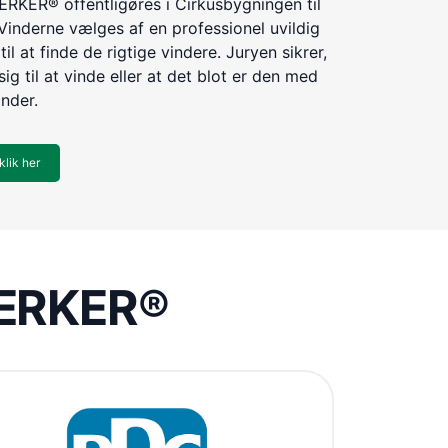
KER® offentligøres i Cirkusbygningen til
Vinderne vælges af en professionel uvildig
til at finde de rigtige vindere. Juryen sikrer,
ig til at vinde eller at det blot er den med
inder.
klik her
VÆRKER®