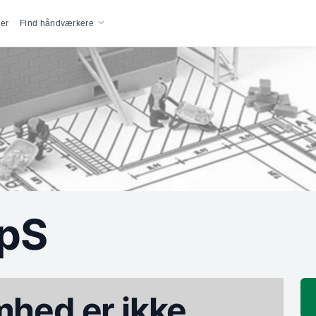
vigation
er
Find håndværkere
pS
hed er ikke