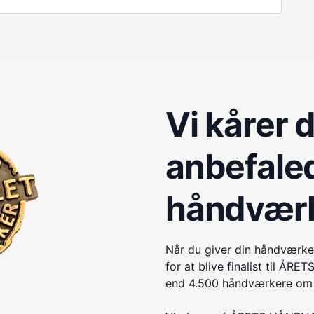
Vi kårer 
anbefale
håndvær
Når du giver din håndværke
for at blive finalist til 
end 4.500 håndværkere om e