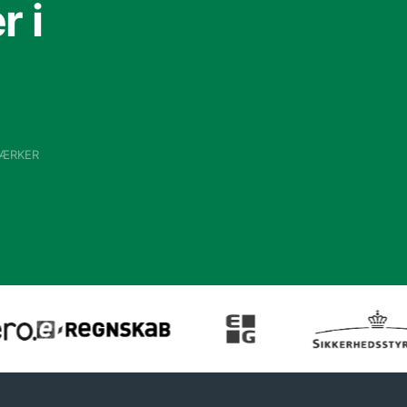
 i
VÆRKER