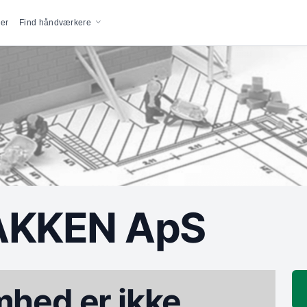
vigation
er
Find håndværkere
AKKEN ApS
hed er ikke