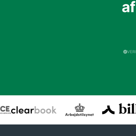
a
VER