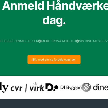
f Anmeld Håndværker
dag.
IFICEREDE ANMELDELSER
MERE TROVÆRDIGHED
VIS DINE MESTER
Bliv medlem, se fordele og priser