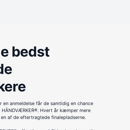
de bedst
de
kere
r en anmeldelse får de samtidig en chance
ÅRETS HÅNDVÆRKER®. Hvert år kæmper mere
n af de eftertragtede finalepladserne.