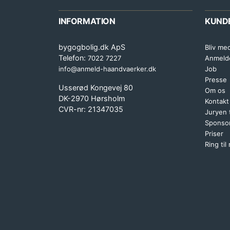
INFORMATION
KUND
bygogbolig.dk ApS
Bliv me
Telefon:
7022 7227
Anmeld
info@anmeld-haandvaerker.dk
Job
Presse
Usserød Kongevej 80
Om os
DK-2970 Hørsholm
Kontakt
CVR-nr: 21347035
Juryen
Sponsor
Priser
Ring til