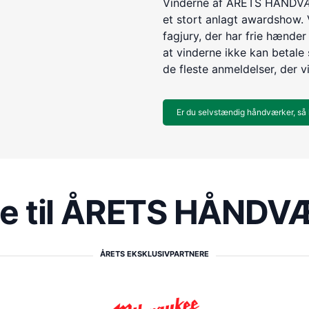
Vinderne af ÅRETS HÅNDVÆR
et stort anlagt awardshow. 
fagjury, der har frie hænder 
at vinderne ikke kan betale s
de fleste anmeldelser, der v
Er du selvstændig håndværker, så 
re til ÅRETS HÅND
ÅRETS EKSKLUSIVPARTNERE