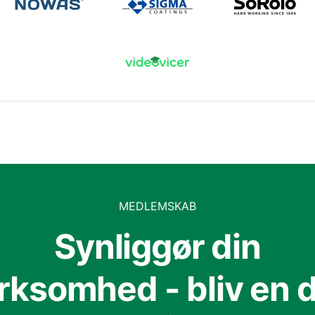
MEDLEMSKAB
Synliggør din
irksomhed - bliv en d