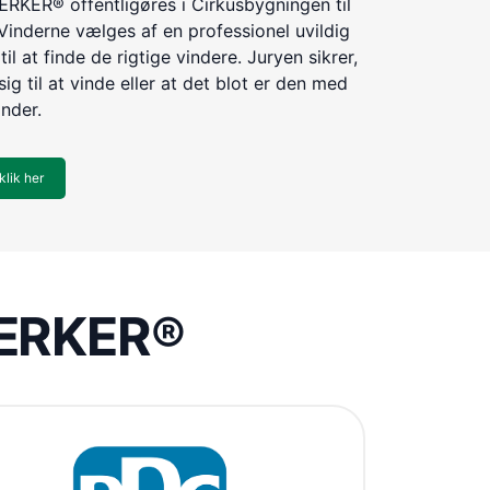
KER® offentligøres i Cirkusbygningen til
Vinderne vælges af en professionel uvildig
til at finde de rigtige vindere. Juryen sikrer,
ig til at vinde eller at det blot er den med
inder.
klik her
VÆRKER®