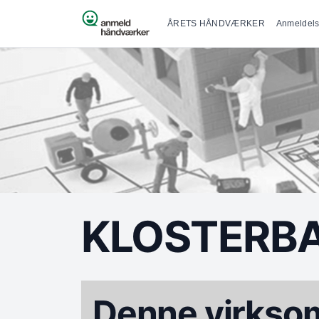
Primær na
Spring til indhold
ÅRETS HÅNDVÆRKER
Anmeldels
KLOSTERB
Denne virksom