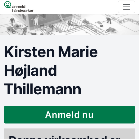
Spring til indhold
Kirsten Marie
Højland
Thillemann
Anmeld nu