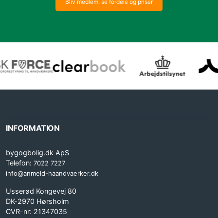
Bliv medlem, se fordele og priser
INFORMATION
bygogbolig.dk ApS
Telefon:
7022 7227
info@anmeld-haandvaerker.dk
Usserød Kongevej 80
DK-2970 Hørsholm
CVR-nr: 21347035