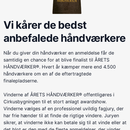
Vi kårer de bedst
anbefalede håndværkere
Når du giver din håndværker en anmeldelse får de
samtidig en chance for at blive finalist til ÅRETS
HÅNDVÆRKER®. Hvert år kæmper mere end 4.500
håndværkere om en af de eftertragtede
finalepladserne.
Vinderne af ÅRETS HÅNDVÆRKER® offentligøres i
Cirkusbygningen til et stort anlagt awardshow.
Vinderne vælges af en professionel uvildig fagjury, der
har frie hænder til at finde de rigtige vindere. Juryen
sikrer, at vinderne ikke kan betale sig til at vinde eller at
det blot er den med de fleste anmeldelser, der vinder.