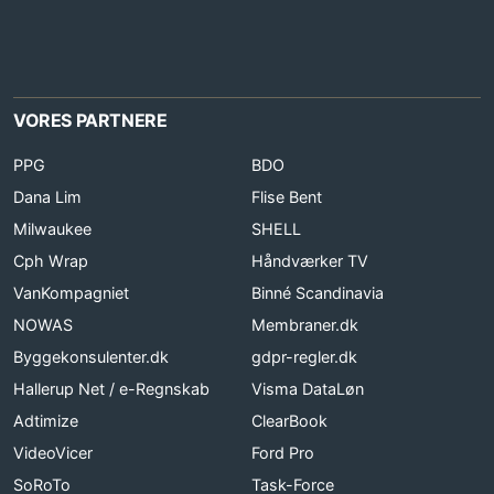
VORES PARTNERE
PPG
BDO
Dana Lim
Flise Bent
Milwaukee
SHELL
Cph Wrap
Håndværker TV
VanKompagniet
Binné Scandinavia
NOWAS
Membraner.dk
Byggekonsulenter.dk
gdpr-regler.dk
Hallerup Net / e-Regnskab
Visma DataLøn
Adtimize
ClearBook
VideoVicer
Ford Pro
SoRoTo
Task-Force