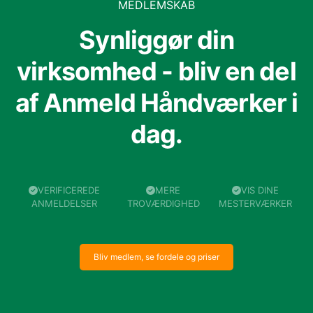
MEDLEMSKAB
Synliggør din
virksomhed - bliv en del
af Anmeld Håndværker i
dag.
VERIFICEREDE
MERE
VIS DINE
ANMELDELSER
TROVÆRDIGHED
MESTERVÆRKER
Bliv medlem, se fordele og priser