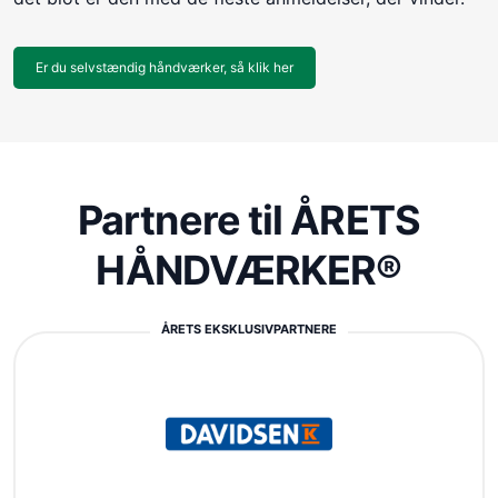
Er du selvstændig håndværker, så klik her
Partnere til ÅRETS
HÅNDVÆRKER®
ÅRETS EKSKLUSIVPARTNERE