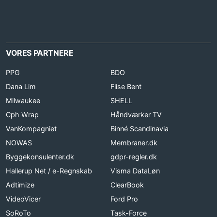
VORES PARTNERE
PPG
BDO
Dana Lim
Flise Bent
Milwaukee
SHELL
Cph Wrap
Håndværker TV
VanKompagniet
Binné Scandinavia
NOWAS
Membraner.dk
Byggekonsulenter.dk
gdpr-regler.dk
Hallerup Net / e-Regnskab
Visma DataLøn
Adtimize
ClearBook
VideoVicer
Ford Pro
SoRoTo
Task-Force