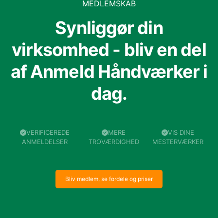
MEDLEMSKAB
Synliggør din
virksomhed - bliv en del
af Anmeld Håndværker i
dag.
VERIFICEREDE
MERE
VIS DINE
ANMELDELSER
TROVÆRDIGHED
MESTERVÆRKER
Bliv medlem, se fordele og priser