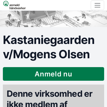
Spring til indhold
Kastaniegaarden
v/Mogens Olsen
Anmeld nu
Denne virksomhed er
ikke medlem af