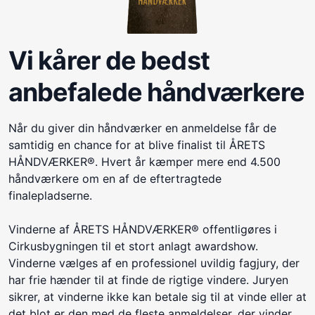
Vi kårer de bedst
anbefalede håndværkere
Når du giver din håndværker en anmeldelse får de
samtidig en chance for at blive finalist til ÅRETS
HÅNDVÆRKER®. Hvert år kæmper mere end 4.500
håndværkere om en af de eftertragtede
finalepladserne.
Vinderne af ÅRETS HÅNDVÆRKER® offentligøres i
Cirkusbygningen til et stort anlagt awardshow.
Vinderne vælges af en professionel uvildig fagjury, der
har frie hænder til at finde de rigtige vindere. Juryen
sikrer, at vinderne ikke kan betale sig til at vinde eller at
det blot er den med de fleste anmeldelser, der vinder.