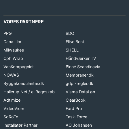
VORES PARTNERE
PPG
BDO
Dana Lim
Flise Bent
Milwaukee
SHELL
Cph Wrap
Håndværker TV
VanKompagniet
Binné Scandinavia
NOWAS
Membraner.dk
Byggekonsulenter.dk
gdpr-regler.dk
Hallerup Net / e-Regnskab
Visma DataLøn
Adtimize
ClearBook
VideoVicer
Ford Pro
SoRoTo
Task-Force
Installatør Partner
AO Johansen