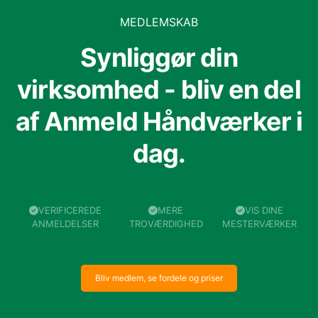
MEDLEMSKAB
Synliggør din
virksomhed - bliv en del
af Anmeld Håndværker i
dag.
VERIFICEREDE
MERE
VIS DINE
ANMELDELSER
TROVÆRDIGHED
MESTERVÆRKER
Bliv medlem, se fordele og priser