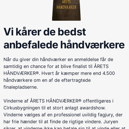
Vi kårer de bedst
anbefalede håndværkere
Når du giver din håndværker en anmeldelse får de
samtidig en chance for at blive finalist til ÅRETS
HÅNDVÆRKER®. Hvert år kæmper mere end 4.500
håndværkere om en af de eftertragtede
finalepladserne.
Vinderne af ÅRETS HÅNDVÆRKER® offentligøres i
Cirkusbygningen til et stort anlagt awardshow.
Vinderne vælges af en professionel uvildig fagjury, der
har frie hænder til at finde de rigtige vindere. Juryen
sikrer, at vinderne ikke kan betale sig til at vinde eller at