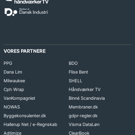
VORES PARTNERE
PPG
BDO
Dana Lim
Flise Bent
Milwaukee
SHELL
Cph Wrap
Håndværker TV
VanKompagniet
Binné Scandinavia
NOWAS
Membraner.dk
Byggekonsulenter.dk
gdpr-regler.dk
Hallerup Net / e-Regnskab
Visma DataLøn
Adtimize
ClearBook