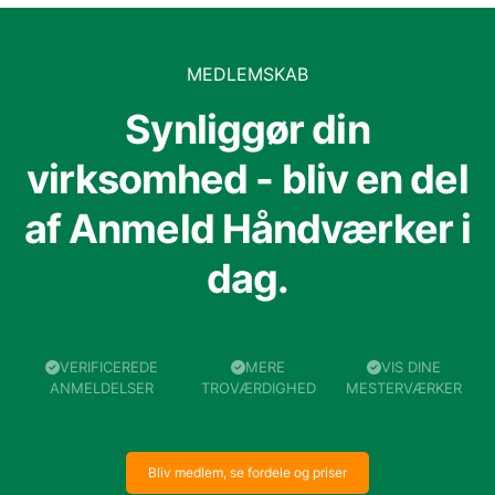
MEDLEMSKAB
Synliggør din
virksomhed - bliv en del
af Anmeld Håndværker i
dag.
VERIFICEREDE
MERE
VIS DINE
ANMELDELSER
TROVÆRDIGHED
MESTERVÆRKER
Bliv medlem, se fordele og priser