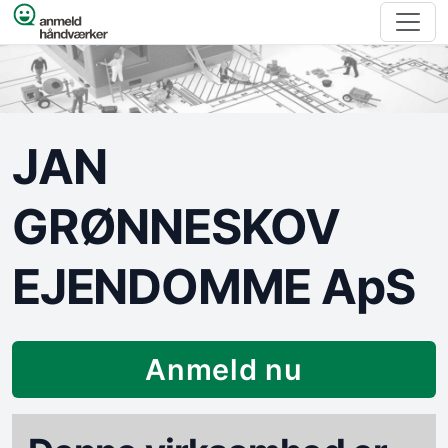
Spring til indhold
JAN
GRØNNESKOV
EJENDOMME ApS
Anmeld nu